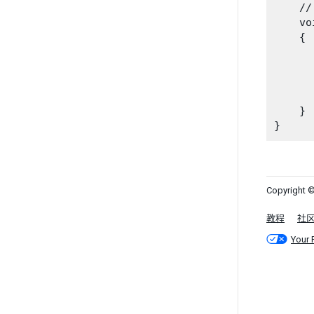
    //
    vo
    {

      
    }

Copyright ©
教程
社
Your 