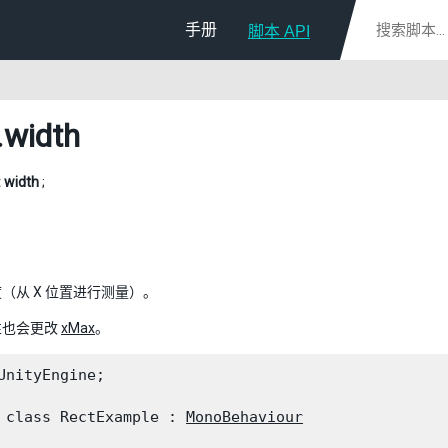
手册
脚本 API
.width
t
width
;
（从 X 位置进行测量）。
性也会更改
xMax
。
UnityEngine;
 class RectExample : 
MonoBehaviour