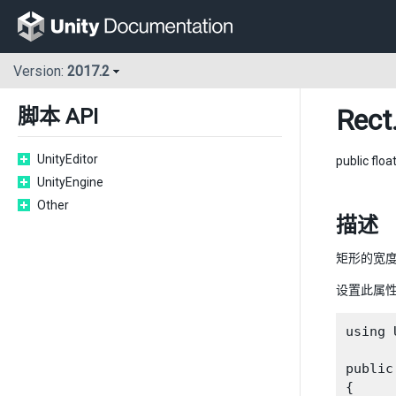
Version:
2017.2
Rect
脚本 API
UnityEditor
public floa
UnityEngine
Other
描述
矩形的宽度
设置此属
using 
public
{
