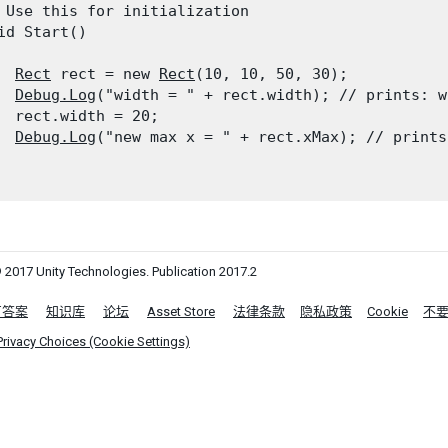
 Use this for initialization

id Start()

Rect
 rect = new 
Rect
(10, 10, 50, 30);

Debug.Log
("width = " + rect.width); // prints: w
  rect.width = 20;

Debug.Log
("new max x = " + rect.xMax); // prints
 2017 Unity Technologies. Publication 2017.2
区答案
知识库
论坛
Asset Store
法律条款
隐私政策
Cookie
不
Privacy Choices (Cookie Settings)