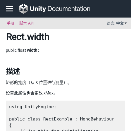
手册
脚本 API
语言:
中文
Rect
.width
public float
width
;
描述
矩形的宽度（从 X 位置进行测量）。
设置此属性也会更改
xMax
。
using UnityEngine;
public class RectExample : 
MonoBehaviour
{
