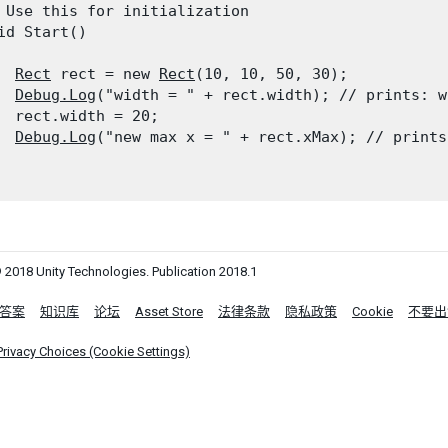
 Use this for initialization

id Start()

Rect
 rect = new 
Rect
(10, 10, 50, 30);

Debug.Log
("width = " + rect.width); // prints: w
  rect.width = 20;

Debug.Log
("new max x = " + rect.xMax); // prints
 2018 Unity Technologies. Publication 2018.1
答案
知识库
论坛
Asset Store
法律条款
隐私政策
Cookie
不要出
Privacy Choices (Cookie Settings)