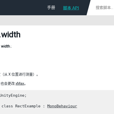
手册
脚本 API
.width
t
width
;
（从 X 位置进行测量）。
性也会更改
xMax
。
UnityEngine;
 class RectExample : 
MonoBehaviour