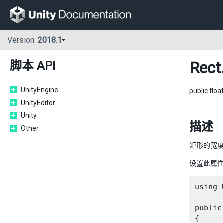
Version:
2018.1
Rect
脚本 API
UnityEngine
public floa
UnityEditor
Unity
描述
Other
矩形的宽度
设置此属
using 
public
{
