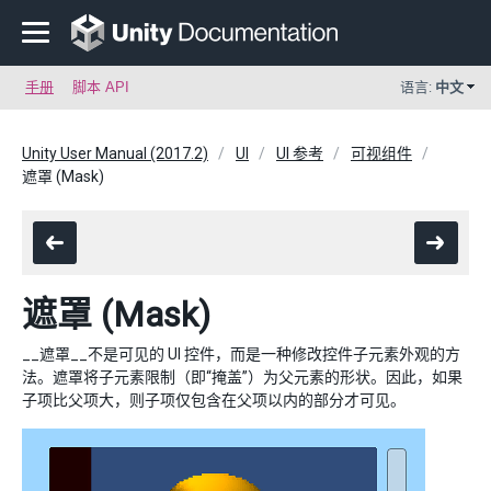
手册
脚本 API
语言:
中文
Unity User Manual (2017.2)
UI
UI 参考
可视组件
遮罩 (Mask)
遮罩 (Mask)
__遮罩__不是可见的 UI 控件，而是一种修改控件子元素外观的方
法。遮罩将子元素限制（即“掩盖”）为父元素的形状。因此，如果
子项比父项大，则子项仅包含在父项以内的部分才可见。