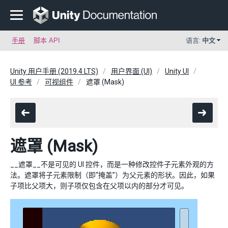
手册
脚本 API
语言:
中文
Unity 用户手册 (2019.4 LTS)
用户界面 (UI)
Unity UI
UI 参考
可视组件
遮罩 (Mask)
遮罩 (Mask)
__遮罩__不是可见的 UI 控件，而是一种修改控件子元素外观的方
法。遮罩将子元素限制（即“掩盖”）为父元素的形状。因此，如果
子项比父项大，则子项仅包含在父项以内的部分才可见。