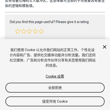
会将增量位掩码写入缓冲区，这意味着可渲染的子项需要具有要渲
染的逻辑和模板值。
Did you find this page useful? Please give it a rating:
Report a problem on this page
我们使用 Cookie 以允许我们网站的正常工作、个性化设
计内容和广告、提供社交媒体功能并分析流量。我们还同
社交媒体、广告和分析合作伙伴分享有关您使用我们网站
的信息。
Cookie 设置
全部拒绝
版权所有 © 2020 Unity Technologies. Publication 2019.4
教程
社区答案
知识库
论坛
Asset Store
商标和使用条款
法
律条款
隐私政策
Cookie
不要出售或分享我的个人信息
接受所有 Cookie
Cookie 偏好