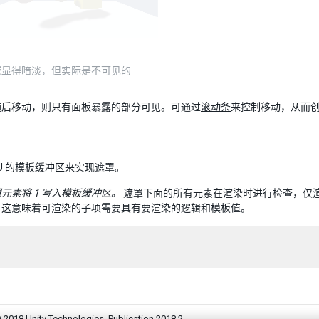
域显得暗淡，但实际是不可见的
随后移动，则只有面板暴露的部分可见。可通过
滚动条
来控制移动，从而
PU 的模板缓冲区来实现遮罩。
元素将 1 写入模板缓冲区。
遮罩下面的所有元素在渲染时进行检查，仅渲
，这意味着可渲染的子项需要具有要渲染的逻辑和模板值。
 2018 Unity Technologies. Publication 2018.2