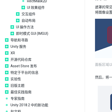
RectMask2D
遮罩的常见用
UI 效果组件
将图像设
交互组件
自动布局
UI 操作方法
即时模式 GUI (IMGUI)
导航和寻路
Unity 服务
XR
开源代码仓库
面板区域
Asset Store 发布
特定于平台的信息
然后，将
实验性
旧版主题
最佳实践指南
专家指南
Unity 2018.2 中的新功能
包文档