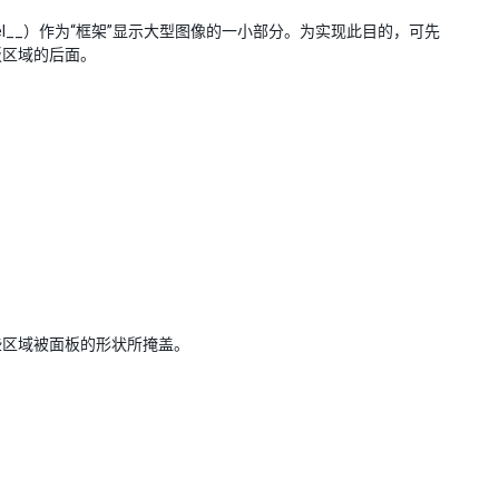
I > Panel__）作为“框架”显示大型图像的一小部分。为实现此目的，可先
板区域的后面。
些区域被面板的形状所掩盖。