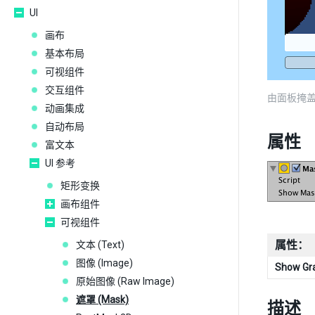
UI
画布
基本布局
可视组件
交互组件
由面板掩
动画集成
自动布局
属性
富文本
UI 参考
矩形变换
画布组件
可视组件
属性：
文本 (Text)
图像 (Image)
Show Gr
原始图像 (Raw Image)
遮罩 (Mask)
描述