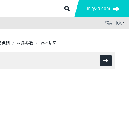
unity3d.com
语言:
中文
着色器
材质参数
遮挡贴图