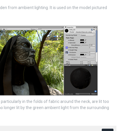
den from ambient lighting. It is used on the model pictured
rticularly in the folds of fabric around the neck, are lit too
no longer lit by the green ambient light from the surrounding