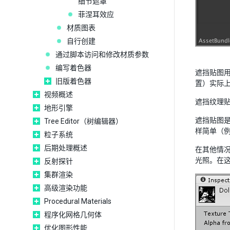
细节遮罩
菲涅耳效应
材质图表
自行创建
通过脚本访问和修改材质参数
编写着色器
遮挡贴图
旧版着色器
置）实际
视频概述
遮挡纹理贴
地形引擎
遮挡贴图
Tree Editor（树编辑器）
样简单（
粒子系统
后期处理概述
在其他情
光照。在这
反射探针
集群渲染
高级渲染功能
Procedural Materials
程序化网格几何体
优化图形性能