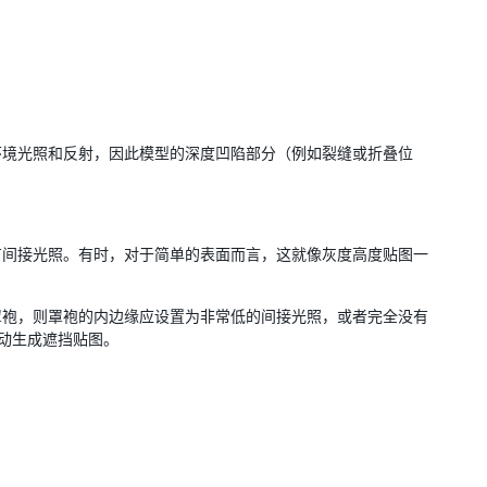
环境光照和反射，因此模型的深度凹陷部分（例如裂缝或折叠位
。
有间接光照。有时，对于简单的表面而言，这就像灰度高度贴图一
罩袍，则罩袍的内边缘应设置为非常低的间接光照，或者完全没有
自动生成遮挡贴图。