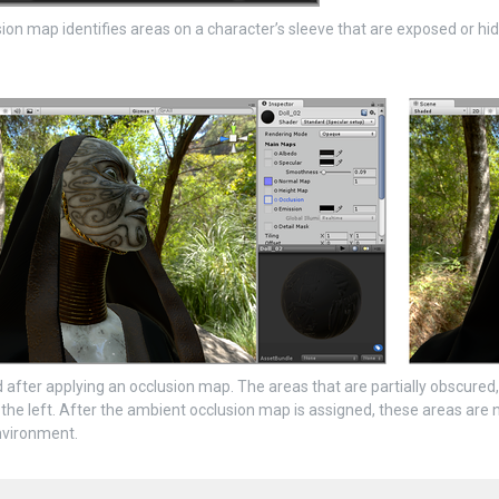
sion map identifies areas on a character’s sleeve that are exposed or hid
after applying an occlusion map. The areas that are partially obscured, pa
 the left. After the ambient occlusion map is assigned, these areas are 
vironment.