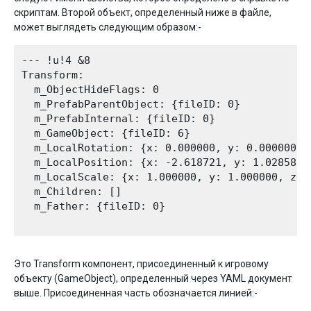
скриптам. Второй объект, определенный ниже в файле,
может выглядеть следующим образом:-
--- !u!4 &8

Transform:

  m_ObjectHideFlags: 0

  m_PrefabParentObject: {fileID: 0}

  m_PrefabInternal: {fileID: 0}

  m_GameObject: {fileID: 6}

  m_LocalRotation: {x: 0.000000, y: 0.000000, 
  m_LocalPosition: {x: -2.618721, y: 1.028581, 
  m_LocalScale: {x: 1.000000, y: 1.000000, z: 1
  m_Children: []

  m_Father: {fileID: 0}

Это Transform компонент, присоединенный к игровому
объекту (GameObject), определенный через YAML документ
выше. Присоединенная часть обозначается линией:-