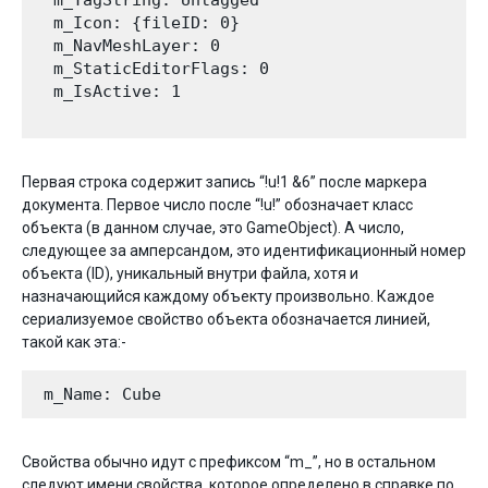
  m_TagString: Untagged

  m_Icon: {fileID: 0}

  m_NavMeshLayer: 0

  m_StaticEditorFlags: 0

  m_IsActive: 1

Первая строка содержит запись “!u!1 &6” после маркера
документа. Первое число после “!u!” обозначает класс
объекта (в данном случае, это GameObject). А число,
следующее за амперсандом, это идентификационный номер
объекта (ID), уникальный внутри файла, хотя и
назначающийся каждому объекту произвольно. Каждое
сериализуемое свойство объекта обозначается линией,
такой как эта:-
Свойства обычно идут с префиксом “m_”, но в остальном
следуют имени свойства, которое определено в справке по