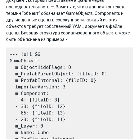
документ, который представлен в файле через
последовательность —. Заметьте, что в данном контексте
термин “объект” обозначает GameObjects, Components и
другие данные сцены в совокупности; каждый из этих
объектов требует собственный YAML документ в файле
сцены. Базовая структура сериализованного объекта может
быть объяснена из примера:-
--- !u!1 &6

GameObject:

  m_ObjectHideFlags: 0

  m_PrefabParentObject: {fileID: 0}

  m_PrefabInternal: {fileID: 0}

  importerVersion: 3

  m_Component:

  - 4: {fileID: 8}

  - 33: {fileID: 12}

  - 65: {fileID: 13}

  - 23: {fileID: 11}

  m_Layer: 0

  m_Name: Cube
