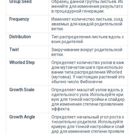
Group Seed
Образец данной группы листьев. Из
меняйте для изменения результато
в процедурной генерации.
Frequency
Изменяет количество листьев, созд
аваемых для каждой родительской
ветки.
Distribution
Тип распределения листьев вдоль с
воих родителей.
Twirl
Закручивание вокруг родительской
ветки.
Whorled Step
Определяет количество узлов в каж
дом мутовчатом шаге при использо
вании типа распределения Whorled
(мутовка). У настоящих растений это
обычно число Фибоначчи.
Growth Scale
Определяет масштаб узлов вдоль р
одительского узла. Используйте кри
вую для тонкой настройки и слайдер
для изменения степени проявления
эффекта.
Growth Angle
Определяет начальный угол роста о
тносительно родителя. Используйте
кривую для тонкой настройки и слай
дер для изменения степени проявле