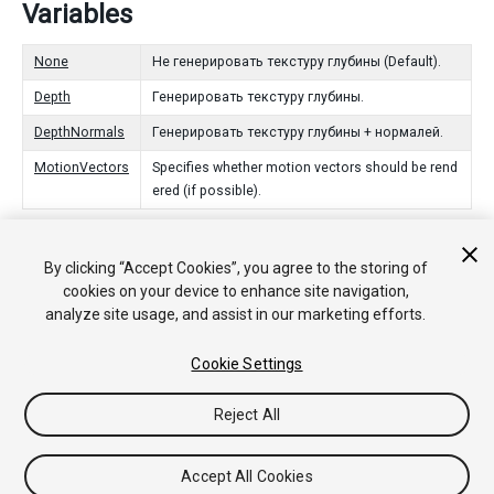
Variables
None
Не генерировать текстуру глубины (Default).
Depth
Генерировать текстуру глубины.
DepthNormals
Генерировать текстуру глубины + нормалей.
MotionVectors
Specifies whether motion vectors should be rend
ered (if possible).
By clicking “Accept Cookies”, you agree to the storing of
Copyright © 2018 Unity Technologies. Publication 2017.4
cookies on your device to enhance site navigation,
Tutorials
Community Answers
Knowledge Base
Forums
Asset
analyze site usage, and assist in our marketing efforts.
Store
Cookie Settings
Reject All
Accept All Cookies