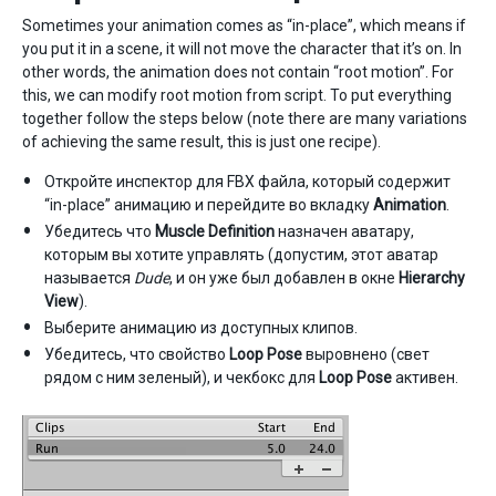
Sometimes your animation comes as “in-place”, which means if
you put it in a scene, it will not move the character that it’s on. In
other words, the animation does not contain “root motion”. For
this, we can modify root motion from script. To put everything
together follow the steps below (note there are many variations
of achieving the same result, this is just one recipe).
Откройте инспектор для FBX файла, который содержит
“in-place” анимацию и перейдите во вкладку
Animation
.
Убедитесь что
Muscle Definition
назначен аватару,
которым вы хотите управлять (допустим, этот аватар
называется
Dude
, и он уже был добавлен в окне
Hierarchy
View
).
Выберите анимацию из доступных клипов.
Убедитесь, что свойство
Loop Pose
выровнено (свет
рядом с ним зеленый), и чекбокс для
Loop Pose
активен.