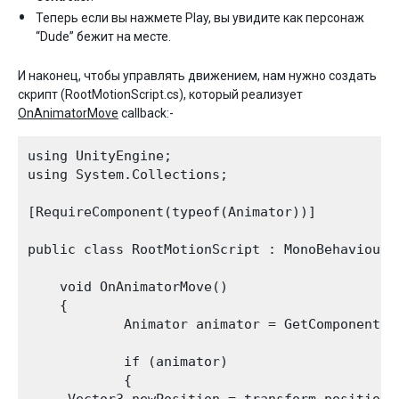
Теперь если вы нажмете Play, вы увидите как персонаж
“Dude” бежит на месте.
И наконец, чтобы управлять движением, нам нужно создать
скрипт (RootMotionScript.cs), который реализует
OnAnimatorMove
callback:-
using UnityEngine;

using System.Collections;

[RequireComponent(typeof(Animator))]

public class RootMotionScript : MonoBehaviour {
    void OnAnimatorMove()

    {

            Animator animator = GetComponent<An
            if (animator)

            {

     Vector3 newPosition = transform.position;
