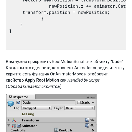
               newPosition.z += animator.GetFl
     transform.position = newPosition;

            }

    }

}

Вам нужно прикрепить RootMotionScript.cs к объекту “Dude”.
Когда вы это сделаете, компонент Animator определит что у
скрипта есть функция
OnAnimatorMove
и отобразит
свойство
Apply Root Motion
как
Handled by Script
(
Обрабатывается скриптом
).