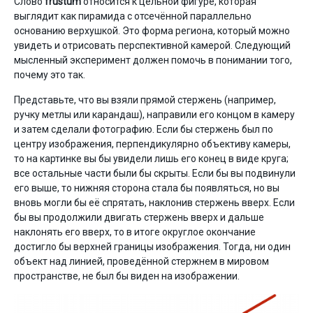
Слово
frustum
относится к цельной фигуре, которая
выглядит как пирамида с отсечённой параллельно
основанию верхушкой. Это форма региона, который можно
увидеть и отрисовать перспективной камерой. Следующий
мысленный эксперимент должен помочь в понимании того,
почему это так.
Представьте, что вы взяли прямой стержень (например,
ручку метлы или карандаш), направили его концом в камеру
и затем сделали фотографию. Если бы стержень был по
центру изображения, перпендикулярно объективу камеры,
то на картинке вы бы увидели лишь его конец в виде круга;
все остальные части были бы скрыты. Если бы вы подвинули
его выше, то нижняя сторона стала бы появляться, но вы
вновь могли бы её спрятать, наклонив стержень вверх. Если
бы вы продолжили двигать стержень вверх и дальше
наклонять его вверх, то в итоге округлое окончание
достигло бы верхней границы изображения. Тогда, ни один
объект над линией, проведённой стержнем в мировом
пространстве, не был бы виден на изображении.