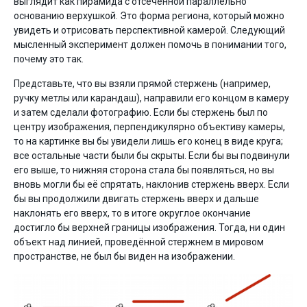
выглядит как пирамида с отсечённой параллельно
основанию верхушкой. Это форма региона, который можно
увидеть и отрисовать перспективной камерой. Следующий
мысленный эксперимент должен помочь в понимании того,
почему это так.
Представьте, что вы взяли прямой стержень (например,
ручку метлы или карандаш), направили его концом в камеру
и затем сделали фотографию. Если бы стержень был по
центру изображения, перпендикулярно объективу камеры,
то на картинке вы бы увидели лишь его конец в виде круга;
все остальные части были бы скрыты. Если бы вы подвинули
его выше, то нижняя сторона стала бы появляться, но вы
вновь могли бы её спрятать, наклонив стержень вверх. Если
бы вы продолжили двигать стержень вверх и дальше
наклонять его вверх, то в итоге округлое окончание
достигло бы верхней границы изображения. Тогда, ни один
объект над линией, проведённой стержнем в мировом
пространстве, не был бы виден на изображении.