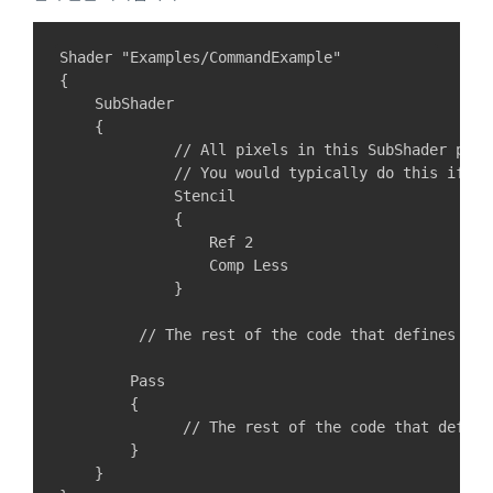
Shader "Examples/CommandExample"

{

    SubShader

    {

             // All pixels in this SubShader pass
             // You would typically do this if yo
             Stencil

             {

                 Ref 2

                 Comp Less

             }  

         // The rest of the code that defines the
        Pass

        {    

              // The rest of the code that define
        }

    }
