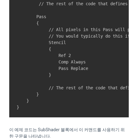
         // The rest of the code that defines the
        Pass

        {    

             // All pixels in this Pass will pass
             // You would typically do this if yo
             Stencil

             {

                 Ref 2

                 Comp Always

                 Pass Replace

             }            

             // The rest of the code that defines
        }

    }

이 예제 코드는 SubShader 블록에서 이 커맨드를 사용하기 위
한 구문을 나타냅니다.