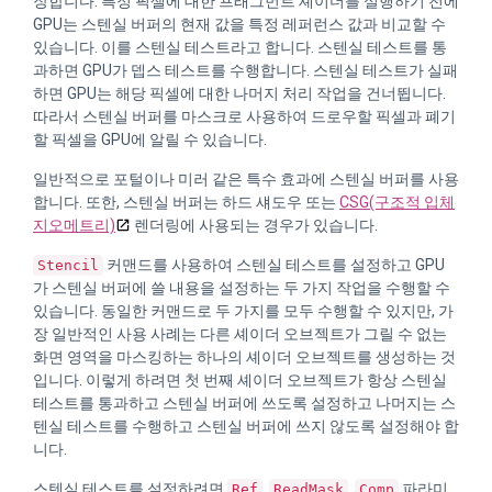
장합니다. 특정 픽셀에 대한 프래그먼트 셰이더를 실행하기 전에
GPU는 스텐실 버퍼의 현재 값을 특정 레퍼런스 값과 비교할 수
있습니다. 이를 스텐실 테스트라고 합니다. 스텐실 테스트를 통
과하면 GPU가 뎁스 테스트를 수행합니다. 스텐실 테스트가 실패
하면 GPU는 해당 픽셀에 대한 나머지 처리 작업을 건너뜁니다.
따라서 스텐실 버퍼를 마스크로 사용하여 드로우할 픽셀과 폐기
할 픽셀을 GPU에 알릴 수 있습니다.
일반적으로 포털이나 미러 같은 특수 효과에 스텐실 버퍼를 사용
합니다. 또한, 스텐실 버퍼는 하드 섀도우 또는
CSG(구조적 입체
지오메트리)
렌더링에 사용되는 경우가 있습니다.
커맨드를 사용하여 스텐실 테스트를 설정하고 GPU
Stencil
가 스텐실 버퍼에 쓸 내용을 설정하는 두 가지 작업을 수행할 수
있습니다. 동일한 커맨드로 두 가지를 모두 수행할 수 있지만, 가
장 일반적인 사용 사례는 다른 셰이더 오브젝트가 그릴 수 없는
화면 영역을 마스킹하는 하나의 셰이더 오브젝트를 생성하는 것
입니다. 이렇게 하려면 첫 번째 셰이더 오브젝트가 항상 스텐실
테스트를 통과하고 스텐실 버퍼에 쓰도록 설정하고 나머지는 스
텐실 테스트를 수행하고 스텐실 버퍼에 쓰지 않도록 설정해야 합
니다.
스텐실 테스트를 설정하려면
,
,
파라미
Ref
ReadMask
Comp