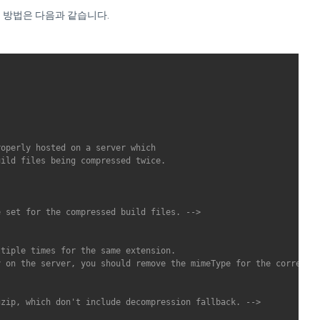
는 방법은 다음과 같습니다.
operly hosted on a server which

ild files being compressed twice.

e set for the compressed build files. -->
tiple times for the same extension.

 on the server, you should remove the mimeType for the correspon
gzip, which don't include decompression fallback. -->