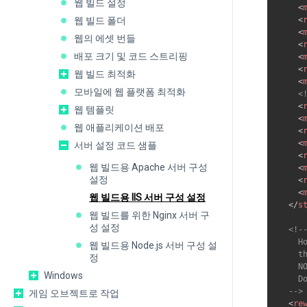
웹 빌드 설정
<
<
웹 빌드 폴더
<
웹의 에셋 번들
<
배포 크기 및 코드 스트리핑
<
<
웹 빌드 최적화
<
모바일에 웹 플랫폼 최적화
<
<
웹 템플릿
<
웹 애플리케이션 배포
<
<
서버 설정 코드 샘플
<
웹 빌드용 Apache 서버 구성
<
설정
<
<
웹 빌드용 IIS 서버 구성 설정
</
s
웹 빌드를 위한 Nginx 서버 구
성 설정
<!--
    H
웹 빌드용 Node.js 서버 구성 설
    t
정
    N
Windows
    D
  -->
게임 오브젝트로 작업
<
re