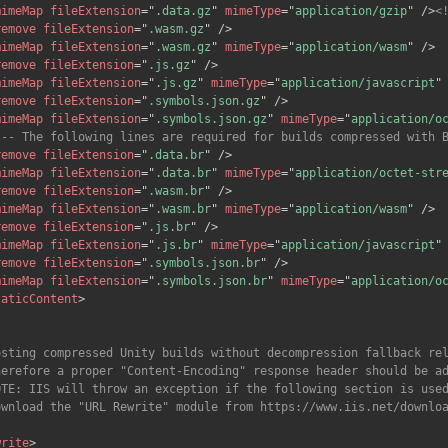
mimeMap
fileExtension
=
"
.data.gz
"
mimeType
=
"
application/gzip
"
/>
<
remove
fileExtension
=
"
.wasm.gz
"
/>
mimeMap
fileExtension
=
"
.wasm.gz
"
mimeType
=
"
application/wasm
"
/>
remove
fileExtension
=
"
.js.gz
"
/>
mimeMap
fileExtension
=
"
.js.gz
"
mimeType
=
"
application/javascript
"
remove
fileExtension
=
"
.symbols.json.gz
"
/>
mimeMap
fileExtension
=
"
.symbols.json.gz
"
mimeType
=
"
application/o
!-- The following lines are required for builds compressed with 
remove
fileExtension
=
"
.data.br
"
/>
mimeMap
fileExtension
=
"
.data.br
"
mimeType
=
"
application/octet-str
remove
fileExtension
=
"
.wasm.br
"
/>
mimeMap
fileExtension
=
"
.wasm.br
"
mimeType
=
"
application/wasm
"
/>
remove
fileExtension
=
"
.js.br
"
/>
mimeMap
fileExtension
=
"
.js.br
"
mimeType
=
"
application/javascript
"
remove
fileExtension
=
"
.symbols.json.br
"
/>
mimeMap
fileExtension
=
"
.symbols.json.br
"
mimeType
=
"
application/o
taticContent
>


osting compressed Unity builds without decompression fallback rel
herefore a proper "Content-Encoding" response header should be ad
OTE: IIS will throw an exception if the following section is used
ownload the "URL Rewrite" module from https://www.iis.net/downloa
write
>