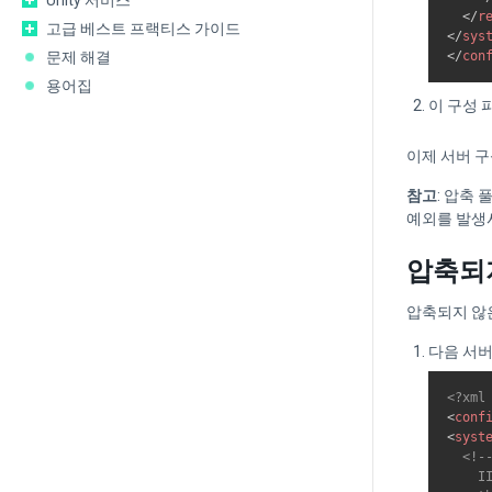
Unity 서비스
</
r
고급 베스트 프랙티스 가이드
</
sys
</
con
문제 해결
용어집
이 구성 
이제 서버 구
참고
: 압축
예외를 발생시
압축되지
압축되지 않
다음 서버
<?xml
<
conf
<
syst
<!--
    I