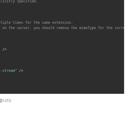
licitly specified.

tiple times for the same extension.

 on the server, you should remove the mimeType for the correspon
"
/>
t-stream
"
/>
합니다.