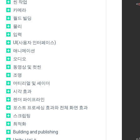
씬 작업
<
카메라
     
월드 빌딩
     
물리
     
     
입력
UI(사용자 인터페이스)
애니메이션
오디오
동영상 및 컷씬
조명
머티리얼 및 셰이더
시각 효과
렌더 파이프라인
포스트 프로세싱 효과와 전체 화면 효과
스크립팅
최적화
Building and publishing
<