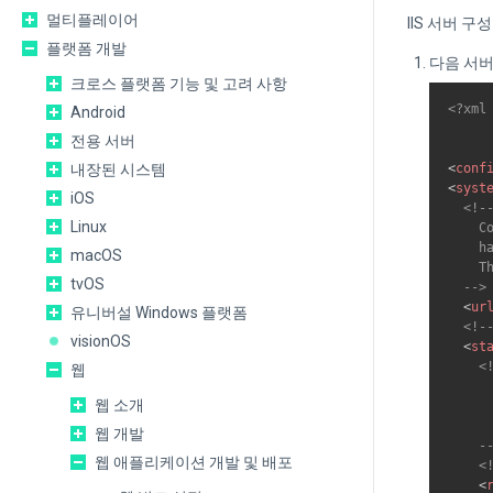
멀티플레이어
IIS 서버 
플랫폼 개발
다음 서버
크로스 플랫폼 기능 및 고려 사항
<?xml
Android
전용 서버
<
conf
내장된 시스템
<
syst
iOS
<!--
Linux
    C
    h
macOS
    T
tvOS
  -->
<
ur
유니버설 Windows 플랫폼
<!-
visionOS
<
st
<!
웹
     
웹 소개
     
     
웹 개발
    -
웹 애플리케이션 개발 및 배포
<
<