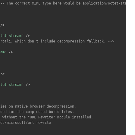
!-- The correct MIME type here would be application/octet-stream
/>
ctet-stream
"
/>
Brotli, which don't include decompression fallback. -->
eam
"
/>
/>
ctet-stream
"
/>
ies on native browser decompression,

ded for the compressed build files.

 without the "URL Rewrite" module installed.

ds/microsoft/url-rewrite
