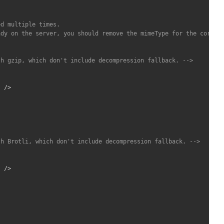
d multiple times.

dy on the server, you should remove the mimeType for the corresp
th gzip, which don't include decompression fallback. -->
"
/>
th Brotli, which don't include decompression fallback. -->
"
/>