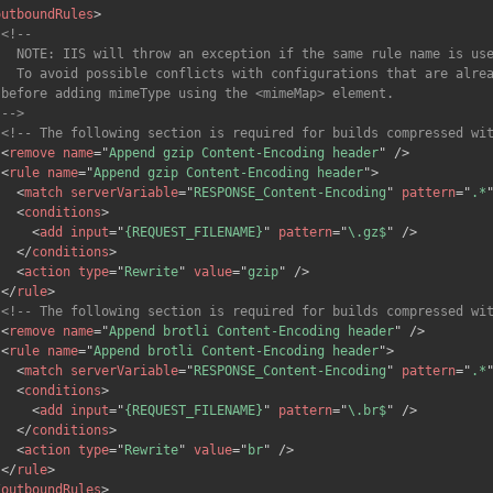
outboundRules
>
<!--

   NOTE: IIS will throw an exception if the same rule name is use
   To avoid possible conflicts with configurations that are alrea
 before adding mimeType using the <mimeMap> element.

 -->
<!-- The following section is required for builds compressed wi
<
remove
name
=
"
Append gzip Content-Encoding header
"
/>
<
rule
name
=
"
Append gzip Content-Encoding header
"
>
<
match
serverVariable
=
"
RESPONSE_Content-Encoding
"
pattern
=
"
.*
<
conditions
>
<
add
input
=
"
{REQUEST_FILENAME}
"
pattern
=
"
\.gz$
"
/>
</
conditions
>
<
action
type
=
"
Rewrite
"
value
=
"
gzip
"
/>
</
rule
>
<!-- The following section is required for builds compressed wi
<
remove
name
=
"
Append brotli Content-Encoding header
"
/>
<
rule
name
=
"
Append brotli Content-Encoding header
"
>
<
match
serverVariable
=
"
RESPONSE_Content-Encoding
"
pattern
=
"
.*
<
conditions
>
<
add
input
=
"
{REQUEST_FILENAME}
"
pattern
=
"
\.br$
"
/>
</
conditions
>
<
action
type
=
"
Rewrite
"
value
=
"
br
"
/>
</
rule
>
/
outboundRules
>