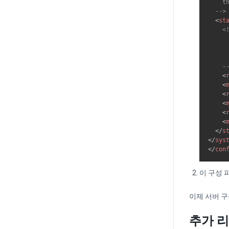
    t
  -->
<
st
<!
     
     
     
    -
<
<
<
<
<
<
</
s
</
sys
</
con
이 구성 
이제 서버 구
추가 