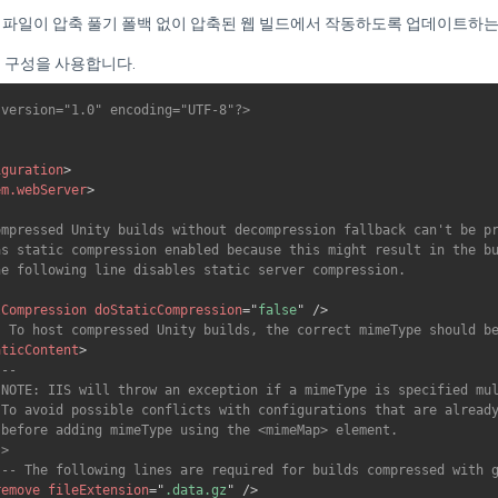
구성 파일이 압축 풀기 폴백 없이 압축된 웹 빌드에서 작동하도록 업데이트하
 구성을 사용합니다.
 version="1.0" encoding="UTF-8"?>
iguration
>
em.webServer
>


ompressed Unity builds without decompression fallback can't be pr
as static compression enabled because this might result in the bu
he following line disables static server compression.

lCompression
doStaticCompression
=
"
false
"
/>
- To host compressed Unity builds, the correct mimeType should b
aticContent
>
--

 NOTE: IIS will throw an exception if a mimeType is specified mul
 To avoid possible conflicts with configurations that are already
 before adding mimeType using the <mimeMap> element.

->
!-- The following lines are required for builds compressed with 
remove
fileExtension
=
"
.data.gz
"
/>