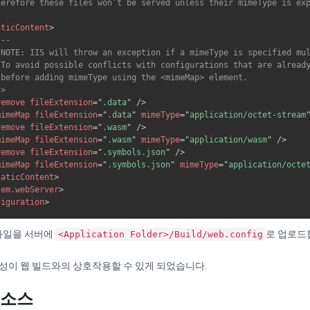
herefore these files won’t be served unless their mimeType is exp
aticContent
>
--

 NOTE: IIS will throw an exception if a mimeType is specified mul
 To avoid possible conflicts with configurations that are already
 before adding mimeType using the <mimeMap> element.

->
remove
fileExtension
=
"
.data
"
/>
mimeMap
fileExtension
=
"
.data
"
mimeType
=
"
application/octet-stream
remove
fileExtension
=
"
.wasm
"
/>
mimeMap
fileExtension
=
"
.wasm
"
mimeType
=
"
application/wasm
"
/>
remove
fileExtension
=
"
.symbols.json
"
/>
mimeMap
fileExtension
=
"
.symbols.json
"
mimeType
=
"
application/octe
taticContent
>
tem.webServer
>
figuration
>
파일을 서버에
로 업로드
<Application Folder>/Build/web.config
성이 웹 빌드와의 상호작용할 수 있게 되었습니다.
리소스