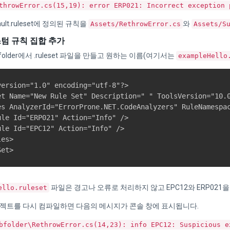
throwError.cs(15,19): error ERP021: Incorrect exception 
fault.ruleset에 정의된 규칙을
와
Assets/RethrowError.cs
Assets/S
스텀 규칙 집합 추가
ubfolder에서 .ruleset 파일을 만들고 원하는 이름(여기서는
exampleHello
version="1.0" encoding="utf-8"?>

et Name="New Rule Set" Description=" " ToolsVersion="10.0
es AnalyzerId="ErrorProne.NET.CodeAnalyzers" RuleNamespac
ule Id="ERP021" Action="Info" />

ule Id="EPC12" Action="Info" />

es>

파일은 경고나 오류로 처리하지 않고 EPC12와 ERP021을
ello.ruleset
프로젝트를 다시 컴파일하면 다음의 메시지가 콘솔 창에 표시됩니다.
bfolder\RethrowError.cs(14,23): info EPC12: Suspicious e