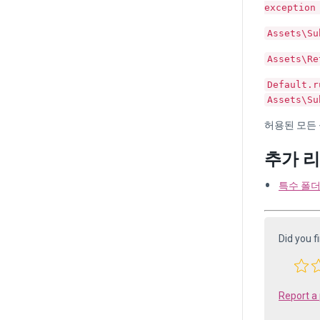
exception
Assets\Su
Assets\Re
Default.r
Assets\Su
허용된 모든
추가 
특수 폴더
Did you f
Report a