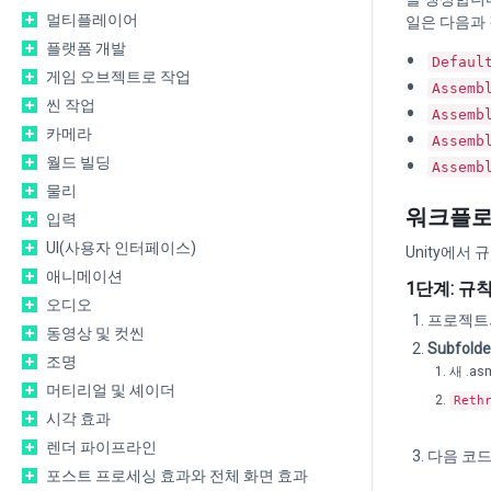
멀티플레이어
일은 다음과
플랫폼 개발
Defaul
게임 오브젝트로 작업
Assemb
씬 작업
Assemb
카메라
Assemb
월드 빌딩
Assemb
물리
워크플로:
입력
UI(사용자 인터페이스)
Unity에서
애니메이션
1단계: 규
오디오
프로젝트의 
동영상 및 컷씬
Subfolde
조명
새 .a
머티리얼 및 셰이더
Reth
시각 효과
렌더 파이프라인
다음 코
포스트 프로세싱 효과와 전체 화면 효과