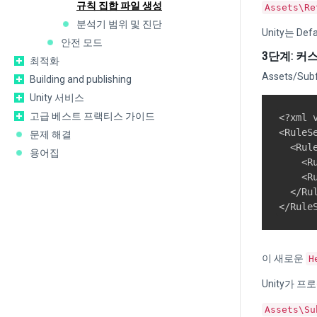
규칙 집합 파일 생성
Assets\Re
분석기 범위 및 진단
Unity는 De
안전 모드
3단계: 커
최적화
Assets/S
Building and publishing
Unity 서비스
고급 베스트 프랙티스 가이드
<?xml 
<RuleS
문제 해결
  <Rul
용어집
    <R
    <R
  </Rul
이 새로운
H
Unity가 
Assets\Su