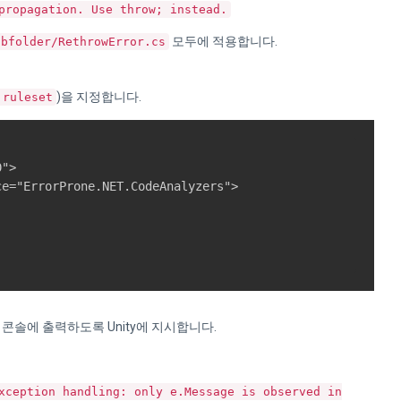
propagation. Use throw; instead.
모두에 적용합니다.
ubfolder/RethrowError.cs
)을 지정합니다.
.ruleset
">

e="ErrorProne.NET.CodeAnalyzers">

 콘솔에 출력하도록 Unity에 지시합니다.
xception handling: only e.Message is observed in