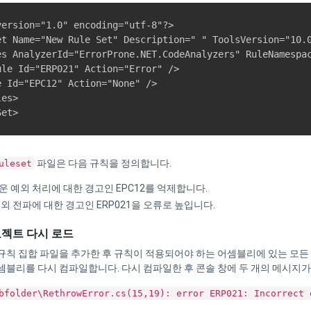
version="1.0" encoding="utf-8"?>

et Name="New Rule Set" Description=" " ToolsVersion="10.0
es AnalyzerId="ErrorProne.NET.CodeAnalyzers" RuleNamespac
ule Id="ERP021" Action="Error" />

e Id="EPC12" Action="None" />

es>

파일은 다음 규칙을 정의합니다.
uleset
 예외 처리에 대한 경고인 EPC12를 억제합니다.
외 전파에 대한 경고인 ERP021을 오류로 높입니다.
로젝트 다시 로드
칙 집합 파일을 추가한 후 규칙이 적용되어야 하는 어셈블리에 있는 모든 스
셈블리를 다시 컴파일합니다. 다시 컴파일한 후 콘솔 창에 두 개의 메시지가
bfolder\RethrowError.cs(15,19): error ERP021: Incorrect 