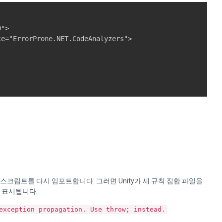
">

e="ErrorProne.NET.CodeAnalyzers">

크립트를 다시 임포트합니다. 그러면 Unity가 새 규칙 집합 파일을
 표시됩니다.
exception propagation. Use throw; instead.