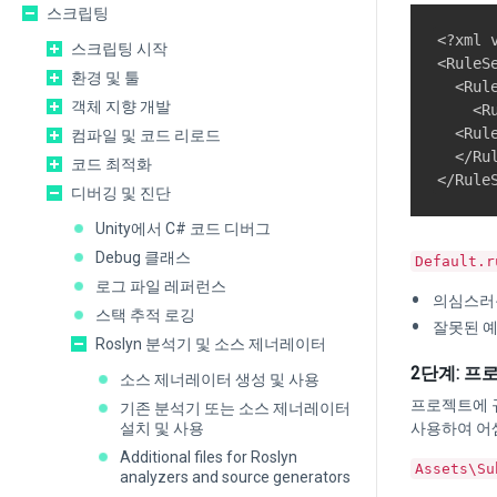
스크립팅
<?xml 
스크립팅 시작
<RuleS
환경 및 툴
  <Rul
객체 지향 개발
    <R
  <Rul
컴파일 및 코드 리로드
  </Rul
코드 최적화
디버깅 및 진단
Unity에서 C# 코드 디버그
Debug 클래스
Default.r
로그 파일 레퍼런스
의심스러운
스택 추적 로깅
잘못된 예
Roslyn 분석기 및 소스 제너레이터
2단계: 프
소스 제너레이터 생성 및 사용
프로젝트에 규
기존 분석기 또는 소스 제너레이터
설치 및 사용
사용하여 어
Additional files for Roslyn
Assets\Su
analyzers and source generators