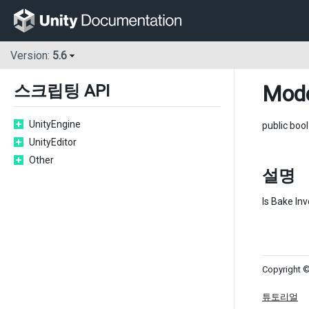
Version:
5.6
Mode
스크립팅 API
UnityEngine
public boo
UnityEditor
Other
설명
Is Bake Inv
Copyright ©
튜토리얼