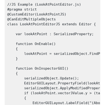
//JS Example (LookAtPointEditor.js)

#pragma strict

@CustomEditor(LookAtPointJS)

@CanEditMultipleObjects

class LookAtPointEditorJS extends Editor {

    var lookAtPoint : SerializedProperty;

    function OnEnable()

    {

        lookAtPoint = serializedObject.FindProp
    }

    function OnInspectorGUI()

    {

        serializedObject.Update();

        EditorGUILayout.PropertyField(lookAtPoi
        serializedObject.ApplyModifiedPropertie
        if (lookAtPoint.vector3Value.y > (targ
        {

            EditorGUILayout.LabelField("(Above 