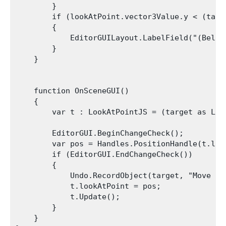
        }

        if (lookAtPoint.vector3Value.y < (targ
        {

            EditorGUILayout.LabelField("(Below 
        }

    }

    function OnSceneGUI()

    {

        var t : LookAtPointJS = (target as Look
        EditorGUI.BeginChangeCheck();

        var pos = Handles.PositionHandle(t.loo
        if (EditorGUI.EndChangeCheck())

        {

            Undo.RecordObject(target, "Move poi
            t.lookAtPoint = pos;

            t.Update();

        }

    }
