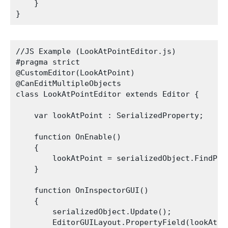
    }

//JS Example (LookAtPointEditor.js)

#pragma strict

@CustomEditor(LookAtPoint)

@CanEditMultipleObjects

class LookAtPointEditor extends Editor {

    var lookAtPoint : SerializedProperty;

    function OnEnable()

    {

        lookAtPoint = serializedObject.FindProp
    }

    function OnInspectorGUI()

    {

        serializedObject.Update();

        EditorGUILayout.PropertyField(lookAtPoi