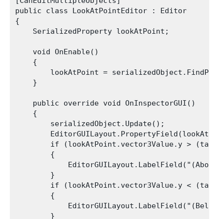
[CanEditMultipleObjects]

public class LookAtPointEditor : Editor

{

    SerializedProperty lookAtPoint;

    void OnEnable()

    {

        lookAtPoint = serializedObject.FindProp
    }

    public override void OnInspectorGUI()

    {

        serializedObject.Update();

        EditorGUILayout.PropertyField(lookAtPoi
        if (lookAtPoint.vector3Value.y > (targ
        {

            EditorGUILayout.LabelField("(Above 
        }

        if (lookAtPoint.vector3Value.y < (targ
        {

            EditorGUILayout.LabelField("(Below 
        }
