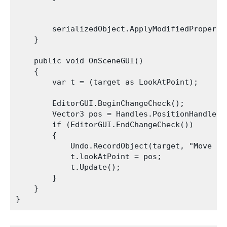
        serializedObject.ApplyModifiedPropertie
    }

    public void OnSceneGUI()

    {

        var t = (target as LookAtPoint);

        EditorGUI.BeginChangeCheck();

        Vector3 pos = Handles.PositionHandle(t
        if (EditorGUI.EndChangeCheck())

        {

            Undo.RecordObject(target, "Move poi
            t.lookAtPoint = pos;

            t.Update();

        }

    }
