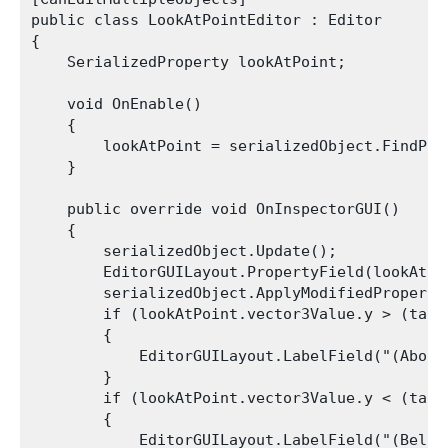
public class LookAtPointEditor : Editor

{

    SerializedProperty lookAtPoint;

    void OnEnable()

    {

        lookAtPoint = serializedObject.FindProp
    }

    public override void OnInspectorGUI()

    {

        serializedObject.Update();

        EditorGUILayout.PropertyField(lookAtPoi
        serializedObject.ApplyModifiedPropertie
        if (lookAtPoint.vector3Value.y > (targ
        {

            EditorGUILayout.LabelField("(Above 
        }

        if (lookAtPoint.vector3Value.y < (targ
        {

            EditorGUILayout.LabelField("(Below 