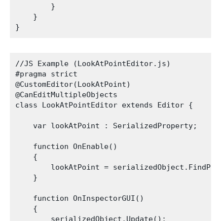
        }

    }

//JS Example (LookAtPointEditor.js)

#pragma strict

@CustomEditor(LookAtPoint)

@CanEditMultipleObjects

class LookAtPointEditor extends Editor {

    var lookAtPoint : SerializedProperty;

    function OnEnable()

    {

        lookAtPoint = serializedObject.FindProp
    }

    function OnInspectorGUI()

    {

        serializedObject.Update();
