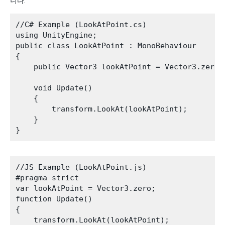
니다.
//C# Example (LookAtPoint.cs)

using UnityEngine;

public class LookAtPoint : MonoBehaviour

{

    public Vector3 lookAtPoint = Vector3.zero;

    void Update()

    {

        transform.LookAt(lookAtPoint);

    }

//JS Example (LookAtPoint.js)

#pragma strict

var lookAtPoint = Vector3.zero;

function Update()

{

    transform.LookAt(lookAtPoint);
