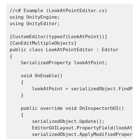
//c# Example (LookAtPointEditor.cs)

using UnityEngine;

using UnityEditor;

[CustomEditor(typeof(LookAtPoint))]

[CanEditMultipleObjects]

public class LookAtPointEditor : Editor 

{

    SerializedProperty lookAtPoint;

    void OnEnable()

    {

        lookAtPoint = serializedObject.FindProp
    }

    public override void OnInspectorGUI()

    {

        serializedObject.Update();

        EditorGUILayout.PropertyField(lookAtPoi
        serializedObject.ApplyModifiedPropertie