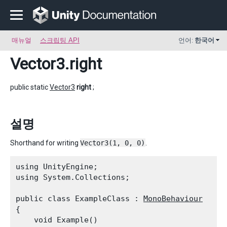
매뉴얼
스크립팅 API
언어:
한국어
Vector3
.right
public static
Vector3
right
;
설명
Shorthand for writing
Vector3(1, 0, 0)
.
using UnityEngine;

using System.Collections;
public class ExampleClass : 
MonoBehaviour
{

    void Example()
