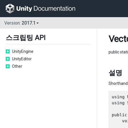
Version:
2017.1
Vect
스크립팅 API
UnityEngine
public stat
UnityEditor
Other
설명
Shorthand 
using 
using 
public
    vo
      