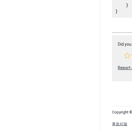
    }

Did you 
Report 
Copyright ©
튜토리얼