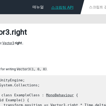
매뉴얼
스크립팅 API
or3
.right
ic
Vector3
right
;
for writing
Vector3(1, 0, 0)
.
UnityEngine;

System.Collections;
 class ExampleClass : 
MonoBehaviour
 {

id Example() {

  transform.position += 
Vector3.right
 * 
Time.delta