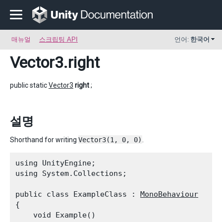
매뉴얼
스크립팅 API
언어:
한국어
Vector3
.right
public static
Vector3
right
;
설명
Shorthand for writing
Vector3(1, 0, 0)
.
using UnityEngine;

using System.Collections;
public class ExampleClass : 
MonoBehaviour
{

    void Example()
