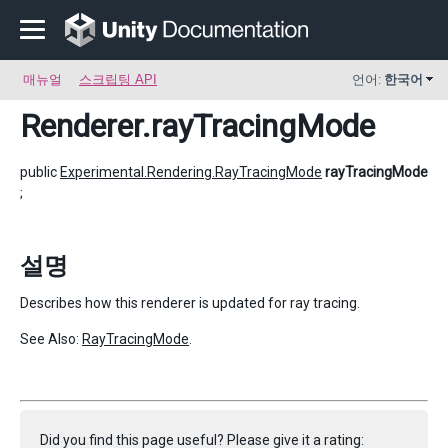
매뉴얼
스크립팅 API
언어:
한국어
Renderer
.rayTracingMode
public
Experimental.Rendering.RayTracingMode
rayTracingMode
;
설명
Describes how this renderer is updated for ray tracing.
See Also:
RayTracingMode
.
Did you find this page useful? Please give it a rating: