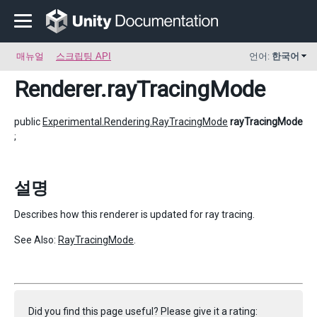
매뉴얼
스크립팅 API
언어:
한국어
Renderer
.rayTracingMode
public
Experimental.Rendering.RayTracingMode
rayTracingMode
;
설명
Describes how this renderer is updated for ray tracing.
See Also:
RayTracingMode
.
Did you find this page useful? Please give it a rating: