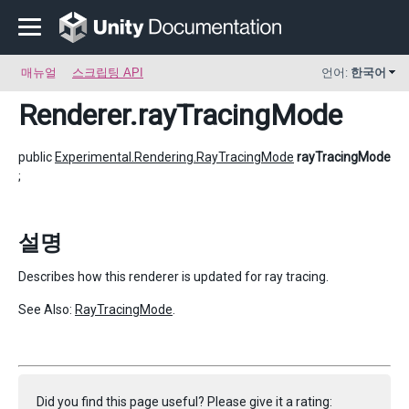
매뉴얼
스크립팅 API
언어:
한국어
Renderer
.rayTracingMode
public
Experimental.Rendering.RayTracingMode
rayTracingMode
;
설명
Describes how this renderer is updated for ray tracing.
See Also:
RayTracingMode
.
Did you find this page useful? Please give it a rating: