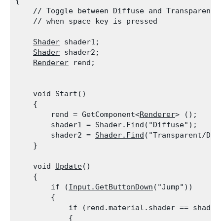
{

    // Toggle between Diffuse and Transparent/D
    // when space key is pressed
Shader
 shader1;

Shader
 shader2;

Renderer
 rend;
    void Start()

    {

        rend = GetComponent<
Renderer
> ();

        shader1 = 
Shader.Find
("Diffuse");

        shader2 = 
Shader.Find
("Transparent/Diff
    }
    void 
Update
()

    {

        if (
Input.GetButtonDown
("Jump"))

        {

            if (rend.material.shader == shader1
            {
