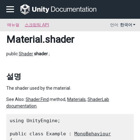
매뉴얼
스크립팅 API
언어:
한국어
Material
.shader
public
Shader
shader
;
설명
The shader used by the material.
See Also:
Shader.Find
method,
Materials
,
ShaderLab
documentation
.
using UnityEngine;
public class Example : 
MonoBehaviour