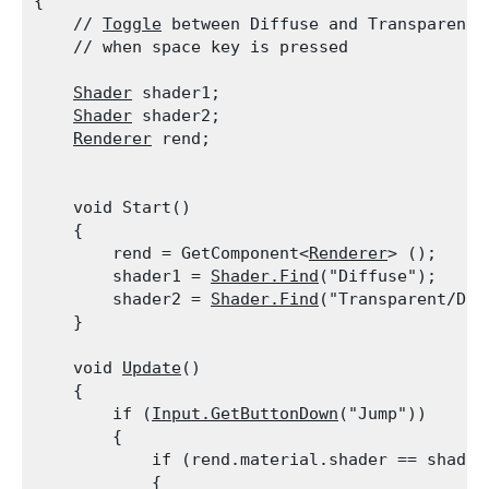
{

    // 
Toggle
 between Diffuse and Transparent/D
    // when space key is pressed
Shader
 shader1;

Shader
 shader2;

Renderer
 rend;
    void Start()

    {

        rend = GetComponent<
Renderer
> ();

        shader1 = 
Shader.Find
("Diffuse");

        shader2 = 
Shader.Find
("Transparent/Diff
    }
    void 
Update
()

    {

        if (
Input.GetButtonDown
("Jump"))

        {

            if (rend.material.shader == shader1
            {
