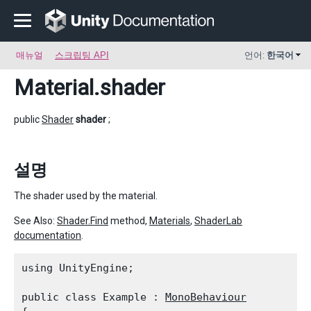
매뉴얼
스크립팅 API
언어:
한국어
Material
.shader
public
Shader
shader
;
설명
The shader used by the material.
See Also:
Shader.Find
method,
Materials
,
ShaderLab
documentation
.
using UnityEngine;
public class Example : 
MonoBehaviour