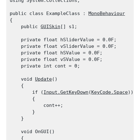
using System.Collections;
public class ExampleClass : 
MonoBehaviour
{

    public 
GUISkin
[] s1;
    private float hSliderValue = 0.0F;

    private float vSliderValue = 0.0F;

    private float hSValue = 0.0F;

    private float vSValue = 0.0F;

    private int cont = 0;
    void 
Update
()

    {

        if (
Input.GetKeyDown
(
KeyCode.Space
))

        {

            cont++;

        }

    }
    void OnGUI()

    {
