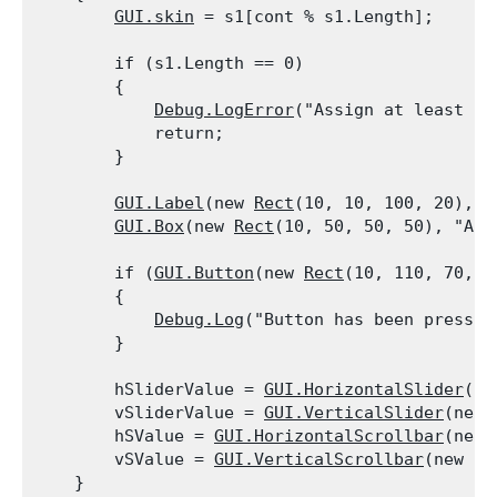
GUI.skin
 = s1[cont % s1.Length];
        if (s1.Length == 0)

        {

Debug.LogError
("Assign at least 1 
            return;

        }
GUI.Label
(new 
Rect
(10, 10, 100, 20), "
GUI.Box
(new 
Rect
(10, 50, 50, 50), "A B
        if (
GUI.Button
(new 
Rect
(10, 110, 70, 3
        {

Debug.Log
("Button has been pressed"
        }
        hSliderValue = 
GUI.HorizontalSlider
(ne
        vSliderValue = 
GUI.VerticalSlider
(new 
        hSValue = 
GUI.HorizontalScrollbar
(new 
        vSValue = 
GUI.VerticalScrollbar
(new 
Re
    }
