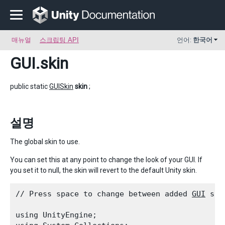
매뉴얼
스크립팅 API
언어:
한국어
GUI
.skin
public static
GUISkin
skin
;
설명
The global skin to use.
You can set this at any point to change the look of your GUI. If
you set it to null, the skin will revert to the default Unity skin.
// Press space to change between added 
GUI
 ski
using UnityEngine;
