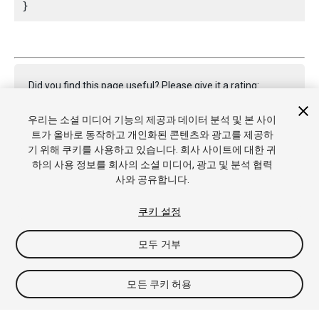
Did you find this page useful? Please give it a rating:
우리는 소셜 미디어 기능의 제공과 데이터 분석 및 본 사이
트가 올바로 동작하고 개인화된 콘텐츠와 광고를 제공하
Report a problem on this page
기 위해 쿠키를 사용하고 있습니다. 회사 사이트에 대한 귀
하의 사용 정보를 회사의 소셜 미디어, 광고 및 분석 협력
사와 공유합니다.
쿠키 설정
모두 거부
Copyright © 2022 Unity Technologies. Publication 2022.3
튜토리얼
커뮤니티 답변
기술 자료
포럼
에셋 스토어
상표
및 이용약관
법률정보
개인정보처리방침
쿠키
내 개인정보 판
모든 쿠키 허용
매 금지
쿠키 기본 설정