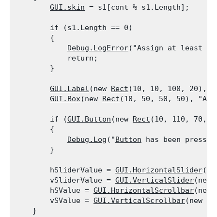
GUI.skin
 = s1[cont % s1.Length];
        if (s1.Length == 0)

        {

Debug.LogError
("Assign at least 1 
            return;

        }
GUI.Label
(new 
Rect
(10, 10, 100, 20), "
GUI.Box
(new 
Rect
(10, 50, 50, 50), "A B
        if (
GUI.Button
(new 
Rect
(10, 110, 70, 3
        {

Debug.Log
("
Button
 has been pressed"
        }
        hSliderValue = 
GUI.HorizontalSlider
(ne
        vSliderValue = 
GUI.VerticalSlider
(new 
        hSValue = 
GUI.HorizontalScrollbar
(new 
        vSValue = 
GUI.VerticalScrollbar
(new 
Re
    }
