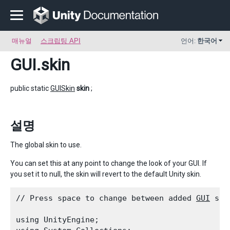
매뉴얼
스크립팅 API
언어:
한국어
GUI
.skin
public static
GUISkin
skin
;
설명
The global skin to use.
You can set this at any point to change the look of your GUI. If
you set it to null, the skin will revert to the default Unity skin.
// Press space to change between added 
GUI
 ski
using UnityEngine;
