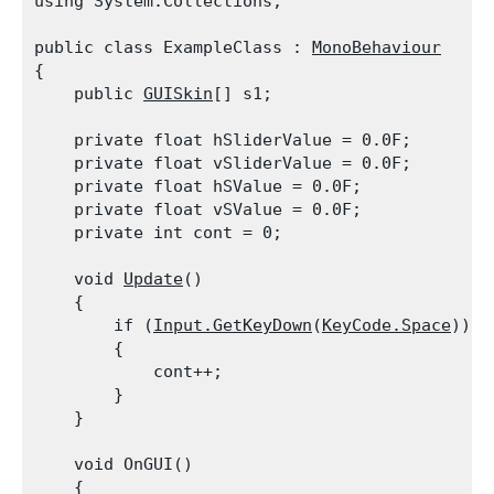
using System.Collections;
public class ExampleClass : 
MonoBehaviour
{

    public 
GUISkin
[] s1;
    private float hSliderValue = 0.0F;

    private float vSliderValue = 0.0F;

    private float hSValue = 0.0F;

    private float vSValue = 0.0F;

    private int cont = 0;
    void 
Update
()

    {

        if (
Input.GetKeyDown
(
KeyCode.Space
))

        {

            cont++;

        }

    }
    void OnGUI()

    {
