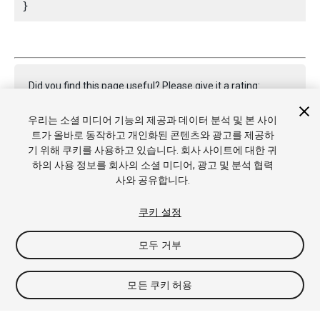
Did you find this page useful? Please give it a rating:
우리는 소셜 미디어 기능의 제공과 데이터 분석 및 본 사이
트가 올바로 동작하고 개인화된 콘텐츠와 광고를 제공하
Report a problem on this page
기 위해 쿠키를 사용하고 있습니다. 회사 사이트에 대한 귀
하의 사용 정보를 회사의 소셜 미디어, 광고 및 분석 협력
사와 공유합니다.
쿠키 설정
모두 거부
Copyright © 2021 Unity Technologies. Publication 2021.1
튜토리얼
커뮤니티 답변
기술 자료
포럼
에셋 스토어
상표
및 이용약관
법률정보
개인정보처리방침
쿠키
내 개인정보 판
모든 쿠키 허용
매 금지
쿠키 기본 설정