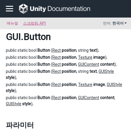
매뉴얼
스크립팅 API
언어:
한국어
GUI
.Button
public static bool
Button
(
Rect
position
, string
text
);
public static bool
Button
(
Rect
position
,
Texture
image
);
public static bool
Button
(
Rect
position
,
GUIContent
content
);
public static bool
Button
(
Rect
position
, string
text
,
GUIStyle
style
);
public static bool
Button
(
Rect
position
,
Texture
image
,
GUIStyle
style
);
public static bool
Button
(
Rect
position
,
GUIContent
content
,
GUIStyle
style
);
파라미터