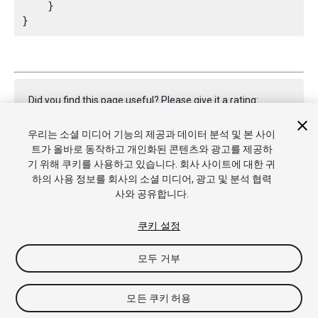
    }

Did you find this page useful? Please give it a rating:
우리는 소셜 미디어 기능의 제공과 데이터 분석 및 본 사이
트가 올바로 동작하고 개인화된 콘텐츠와 광고를 제공하
Report a problem on this page
기 위해 쿠키를 사용하고 있습니다. 회사 사이트에 대한 귀
하의 사용 정보를 회사의 소셜 미디어, 광고 및 분석 협력
사와 공유합니다.
쿠키 설정
모두 거부
Copyright © 2022 Unity Technologies. Publication 2022.3
튜토리얼
커뮤니티 답변
기술 자료
포럼
에셋 스토어
상표
및 이용약관
법률정보
개인정보처리방침
쿠키
내 개인정보 판
모든 쿠키 허용
매 금지
쿠키 기본 설정