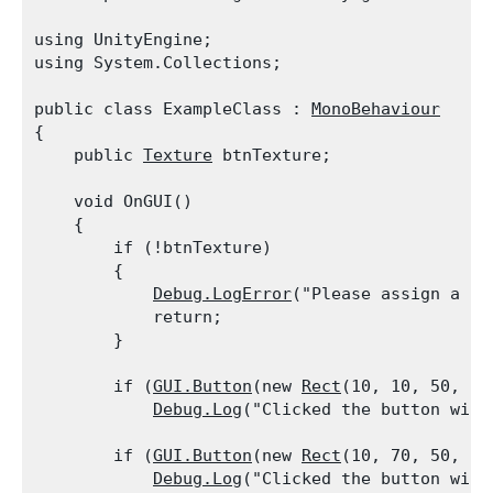
using UnityEngine;

using System.Collections;
public class ExampleClass : 
MonoBehaviour
{

    public 
Texture
 btnTexture;
    void OnGUI()

    {

        if (!btnTexture)

        {

Debug.LogError
("Please assign a te
            return;

        }
        if (
GUI.Button
(new 
Rect
(10, 10, 50, 50
Debug.Log
("Clicked the button with
        if (
GUI.Button
(new 
Rect
(10, 70, 50, 30
Debug.Log
("Clicked the button with 