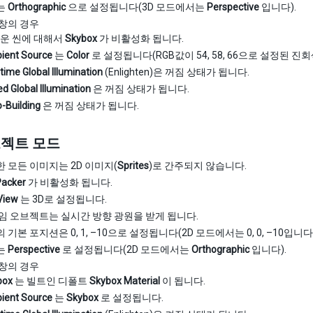
는
Orthographic
으로 설정됩니다(3D 모드에서는
Perspective
입니다).
창의 경우
운 씬에 대해서
Skybox
가 비활성화 됩니다.
ient Source
는
Color
로 설정됩니다(RGB값이 54, 58, 66으로 설정된 진
time Global Illumination
(Enlighten)은 꺼짐 상태가 됩니다.
d Global Illumination
은 꺼짐 상태가 됩니다.
-Building
은 꺼짐 상태가 됩니다.
로젝트 모드
 모든 이미지는 2D 이미지(
Sprites
)로 간주되지 않습니다.
Packer
가 비활성화 됩니다.
View
는 3D로 설정됩니다.
임 오브젝트는 실시간 방향 광원을 받게 됩니다.
기본 포지션은 0, 1, –10으로 설정됩니다(2D 모드에서는 0, 0, –10입니다)
는
Perspective
로 설정됩니다(2D 모드에서는
Orthographic
입니다).
창의 경우
box
는 빌트인 디폴트
Skybox Material
이 됩니다.
ient Source
는
Skybox
로 설정됩니다.