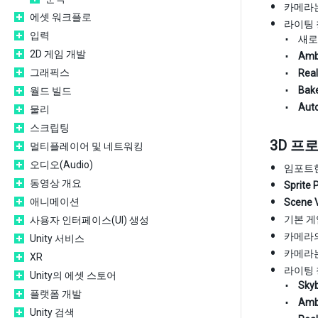
카메라
에셋 워크플로
라이팅 
입력
새로
2D 게임 개발
Amb
그래픽스
Real
Bake
월드 빌드
Auto
물리
스크립팅
3D 프
멀티플레이어 및 네트워킹
오디오(Audio)
임포트한
동영상 개요
Sprite 
애니메이션
Scene 
기본 게
사용자 인터페이스(UI) 생성
카메라의 
Unity 서비스
카메라
XR
라이팅 
Unity의 에셋 스토어
Sky
플랫폼 개발
Amb
Unity 검색