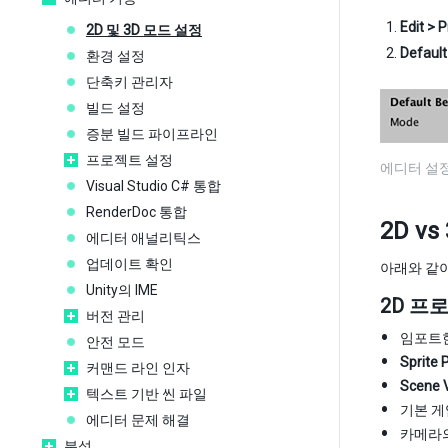
Edit > 
2D 및 3D 모드 설정
Defaul
환경 설정
단축키 관리자
빌드 설정
증분 빌드 파이프라인
프로젝트 설정
에디터 설정에
Visual Studio C# 통합
RenderDoc 통합
2D v
에디터 애널리틱스
업데이트 확인
아래와 같이
Unity의 IME
2D 프
버전 관리
임포트한
안전 모드
Sprite 
커맨드 라인 인자
Scene 
텍스트 기반 씬 파일
기본 게
에디터 문제 해결
카메라의 
분석