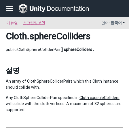
매뉴얼
스크립팅 API
언어:
한국어
Cloth
.sphereColliders
public ClothSphereColliderPair[]
sphereColliders
;
설명
An array of ClothSphereColliderPairs which this Cloth instance
should collide with.
Any ClothSphereColliderPair specified in
Cloth.capsuleColliders
will collide with the cloth vertices. A maximum of 32 spheres are
supported.