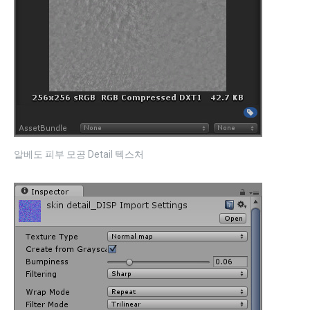
알베도 피부 모공 Detail 텍스처