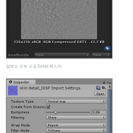
알베도 피부 모공 Detail 텍스처