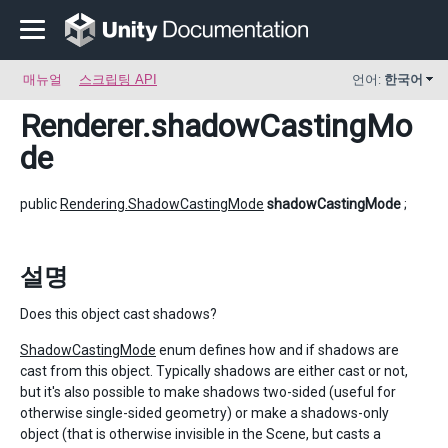
매뉴얼
스크립팅 API
언어:
한국어
Renderer
.shadowCastingMo
de
public
Rendering.ShadowCastingMode
shadowCastingMode
;
설명
Does this object cast shadows?
ShadowCastingMode
enum defines how and if shadows are
cast from this object. Typically shadows are either cast or not,
but it's also possible to make shadows two-sided (useful for
otherwise single-sided geometry) or make a shadows-only
object (that is otherwise invisible in the Scene, but casts a