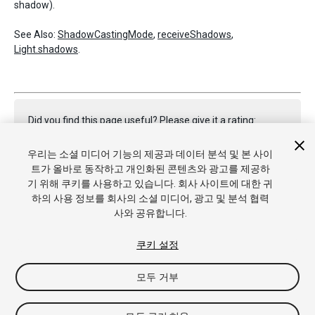
shadow).
See Also:
ShadowCastingMode
,
receiveShadows
,
Light.shadows
.
Did you find this page useful? Please give it a rating:
우리는 소셜 미디어 기능의 제공과 데이터 분석 및 본 사이
트가 올바로 동작하고 개인화된 콘텐츠와 광고를 제공하
Report a problem on this page
기 위해 쿠키를 사용하고 있습니다. 회사 사이트에 대한 귀
하의 사용 정보를 회사의 소셜 미디어, 광고 및 분석 협력
사와 공유합니다.
쿠키 설정
모두 거부
Copyright © 2022 Unity Technologies. Publication 2021.3
튜토리얼
커뮤니티 답변
기술 자료
포럼
에셋 스토어
상표
및 이용약관
법률정보
개인정보처리방침
쿠키
내 개인정보 판