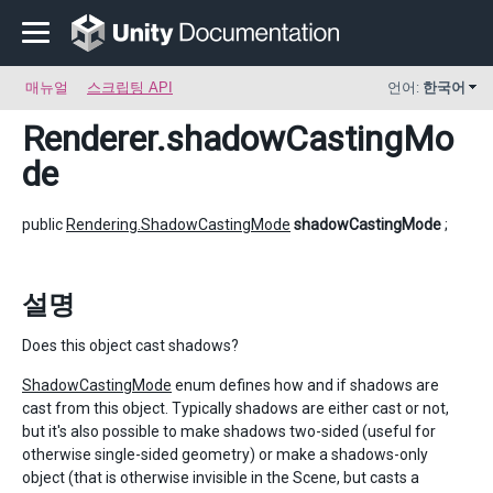
매뉴얼
스크립팅 API
언어:
한국어
Renderer
.shadowCastingMo
de
public
Rendering.ShadowCastingMode
shadowCastingMode
;
설명
Does this object cast shadows?
ShadowCastingMode
enum defines how and if shadows are
cast from this object. Typically shadows are either cast or not,
but it's also possible to make shadows two-sided (useful for
otherwise single-sided geometry) or make a shadows-only
object (that is otherwise invisible in the Scene, but casts a