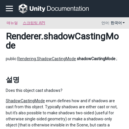
매뉴얼
스크립팅 API
언어:
한국어
Renderer
.shadowCastingMo
de
public
Rendering.ShadowCastingMode
shadowCastingMode
;
설명
Does this object cast shadows?
ShadowCastingMode
enum defines how and if shadows are
cast from this object. Typically shadows are either cast or not,
but it's also possible to make shadows two-sided (useful for
otherwise single-sided geometry) or make a shadows-only
object (that is otherwise invisible in the Scene, but casts a