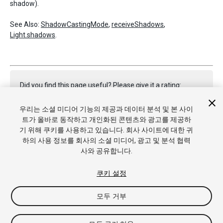
shadow).
See Also:
ShadowCastingMode
,
receiveShadows
,
Light.shadows
.
Did you find this page useful? Please give it a rating:
우리는 소셜 미디어 기능의 제공과 데이터 분석 및 본 사이
트가 올바로 동작하고 개인화된 콘텐츠와 광고를 제공하
Report a problem on this page
기 위해 쿠키를 사용하고 있습니다. 회사 사이트에 대한 귀
하의 사용 정보를 회사의 소셜 미디어, 광고 및 분석 협력
사와 공유합니다.
쿠키 설정
모두 거부
Copyright © 2020 Unity Technologies. Publication 2020.1
튜토리얼
커뮤니티 답변
기술 자료
포럼
에셋 스토어
상표
및 이용약관
법률정보
개인정보처리방침
쿠키
내 개인정보 판