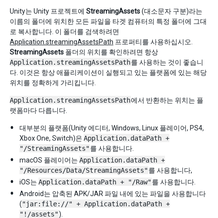
Unity는 Unity 프로젝트에
StreamingAssets
(대소문자 구분)라는
이름의 폴더에 위치한 모든 파일을 타겟 컴퓨터의 특정 폴더에 그대
로 복사합니다. 이 폴더를 검색하려면
Application.streamingAssetsPath
프로퍼티를 사용하십시오.
StreamingAssets
폴더의 위치를 확인하려면 항상
Application.streamingAssetsPath
를 사용하는 것이 좋습니
다. 이것은 항상 애플리케이션이 실행되고 있는 플랫폼에 있는 해당
위치를 정확하게 가리킵니다.
Application.streamingAssetsPath
에서 반환하는 위치는 플
랫폼마다 다릅니다.
대부분의 플랫폼(Unity 에디터, Windows, Linux 플레이어, PS4,
Xbox One, Switch)은
Application.dataPath +
"/StreamingAssets"
를 사용합니다.
macOS 플레이어는
Application.dataPath +
"/Resources/Data/StreamingAssets"
를 사용합니다,
iOS는
Application.dataPath + "/Raw"
를 사용합니다.
Android는 압축된 APK/JAR 파일 내에 있는 파일을 사용합니다
(
"jar:file://" + Application.dataPath +
"!/assets"
).