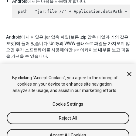
Android에서는 다음을 사용해야 합니다.
Android에서 파일은 .jar 압축 파일(보통 .zip 압축 파일과 거의 같은
포맷)에 들어 있습니다. Unity의 WWW 클래스로 파일을 가져오지 않
으면 추가 소프트웨어를 사용해야만 .jar 아카이브 내부를 보고 파일
을 가져올 수 있습니다.
참고
:
StreamingAssets
폴더에서 .dll 파일은 컴파일에 포함되지 않
습니다.
By clicking “Accept Cookies”, you agree to the storing of
cookies on your device to enhance site navigation,
analyze site usage, and assist in our marketing efforts.
Cookie Settings
Reject All
Copyright © 2018 Unity Technologies. Publication 2018.2
튜토리얼
커뮤니티 답변
기술 자료
포럼
에셋 스토어
법률정
보
개인정보처리방침
쿠키
내 개인정보 판매 금지
Accept All Cookies