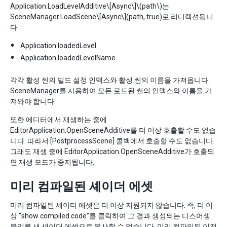
Application.LoadLevelAdditive
\[Async\]
\(path\)
는
SceneManager.LoadScene
\[Async\]
(path, true)로 리디렉션됩니
다.
Application.loadedLevel
Application.loadedLevelName
각각 활성 씬의 빌드 설정 인덱스와 활성 씬의 이름을 가져옵니다.
SceneManager를 사용하여 모든 로드된 씬의 인덱스와 이름을 가
져와야 합니다.
또한 에디터에서 재생하는 중에
EditorApplication.OpenSceneAdditive를 더 이상 호출할 수도 없습
니다. 따라서 [PostprocessScene] 콜백에서 호출할 수도 없습니다.
그래도 재생 중에 EditorApplication.OpenSceneAdditive가 호출되
면 재생 모드가 중지됩니다.
미리 컴파일된 셰이더 에셋
미리 컴파일된 셰이더 에셋은 더 이상 지원되지 않습니다. 즉, 더 이
상 “show compiled code”를 클릭하여 그 결과 생성되는 디스어셈
블리를 새 셰이더 에셋으로 복사할 수 없습니다. 미리 컴파일된 이전