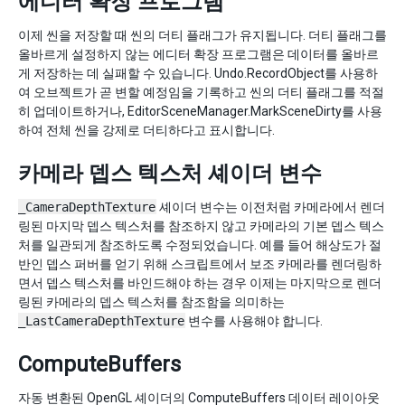
에디터 확장 프로그램
이제 씬을 저장할 때 씬의 더티 플래그가 유지됩니다. 더티 플래그를
올바르게 설정하지 않는 에디터 확장 프로그램은 데이터를 올바르
게 저장하는 데 실패할 수 있습니다. Undo.RecordObject를 사용하
여 오브젝트가 곧 변할 예정임을 기록하고 씬의 더티 플래그를 적절
히 업데이트하거나, EditorSceneManager.MarkSceneDirty를 사용
하여 전체 씬을 강제로 더티하다고 표시합니다.
카메라 뎁스 텍스처 셰이더 변수
_CameraDepthTexture
셰이더 변수는 이전처럼 카메라에서 렌더
링된 마지막 뎁스 텍스처를 참조하지 않고 카메라의 기본 뎁스 텍스
처를 일관되게 참조하도록 수정되었습니다. 예를 들어 해상도가 절
반인 뎁스 퍼버를 얻기 위해 스크립트에서 보조 카메라를 렌더링하
면서 뎁스 텍스처를 바인드해야 하는 경우 이제는 마지막으로 렌더
링된 카메라의 뎁스 텍스처를 참조함을 의미하는
_LastCameraDepthTexture
변수를 사용해야 합니다.
ComputeBuffers
자동 변환된 OpenGL 셰이더의 ComputeBuffers 데이터 레이아웃