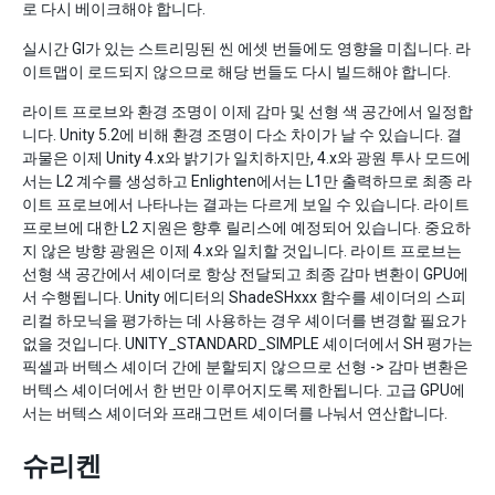
로 다시 베이크해야 합니다.
실시간 GI가 있는 스트리밍된 씬 에셋 번들에도 영향을 미칩니다. 라
이트맵이 로드되지 않으므로 해당 번들도 다시 빌드해야 합니다.
라이트 프로브와 환경 조명이 이제 감마 및 선형 색 공간에서 일정합
니다. Unity 5.2에 비해 환경 조명이 다소 차이가 날 수 있습니다. 결
과물은 이제 Unity 4.x와 밝기가 일치하지만, 4.x와 광원 투사 모드에
서는 L2 계수를 생성하고 Enlighten에서는 L1만 출력하므로 최종 라
이트 프로브에서 나타나는 결과는 다르게 보일 수 있습니다. 라이트
프로브에 대한 L2 지원은 향후 릴리스에 예정되어 있습니다. 중요하
지 않은 방향 광원은 이제 4.x와 일치할 것입니다. 라이트 프로브는
선형 색 공간에서 셰이더로 항상 전달되고 최종 감마 변환이 GPU에
서 수행됩니다. Unity 에디터의 ShadeSHxxx 함수를 셰이더의 스피
리컬 하모닉을 평가하는 데 사용하는 경우 셰이더를 변경할 필요가
없을 것입니다. UNITY_STANDARD_SIMPLE 셰이더에서 SH 평가는
픽셀과 버텍스 셰이더 간에 분할되지 않으므로 선형 -> 감마 변환은
버텍스 셰이더에서 한 번만 이루어지도록 제한됩니다. 고급 GPU에
서는 버텍스 셰이더와 프래그먼트 셰이더를 나눠서 연산합니다.
슈리켄