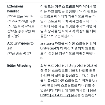
Extensions
이 필드는
외부 스크립트 에디터
에서 열
handled
리는 파일 포맷을 결정합니다. 이 필드는
(Rider 또는 Visual
스크립트 에디터가 기본적으로 여는 파
Studio Code를 외부
일 리스트로 미리 채워져 있습니다. 이 리
스크립트 에디터로
스트에 다른 파일 포맷을 추가하려면 파
선택한 경우에만 이
일 확장자를 입력하고 각 확장자를 세미
용 가능)
콜론으로 구분하십시오.
Add .unityproj’s to
.unityproj 파일을 생성한 스크립팅 언어
.sln
Unityscript가 더 이상 지원되지 않으므
(지원 중단 예정)
로 이 설정은 영구적으로 비활성화됩니
다.
Editor Attaching
외부 코드 에디터가 Unity 에디터에서 실
행 중인 스크립트를 디버깅하도록 허용
하려면 이 설정을 활성화합니다. 이 옵션
을 비활성화하면 스크립트 디버거를 Uni
ty에 연결하여 스크립트를 디버깅할 수
없습니다. 디버깅에 대한 자세한 내용은
Unity에서 C# 디버깅 문서
를 참조하십시
오.