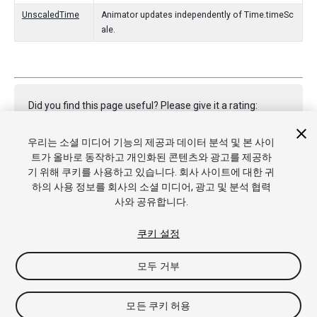
UnscaledTime
Animator updates independently of Time.timeSc
ale.
Did you find this page useful? Please give it a rating:
우리는 소셜 미디어 기능의 제공과 데이터 분석 및 본 사이
트가 올바로 동작하고 개인화된 콘텐츠와 광고를 제공하
Report a problem on this page
기 위해 쿠키를 사용하고 있습니다. 회사 사이트에 대한 귀
하의 사용 정보를 회사의 소셜 미디어, 광고 및 분석 협력
사와 공유합니다.
쿠키 설정
모두 거부
Copyright © 2020 Unity Technologies. Publication 2019.3
튜토리얼
커뮤니티 답변
기술 자료
포럼
에셋 스토어
상표 및
이용약관
법률정보
개인정보처리방침
쿠키
내 개인정보 판매 금
모든 쿠키 허용
지
쿠키 기본 설정