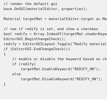
  // render the default gui

  base.OnGUI(materialEditor, properties);

  Material targetMat = materialEditor.target as Mat
  // see if redify is set, and show a checkbox

  bool redify = Array.IndexOf(targetMat.shaderKeyw
  EditorGUI.BeginChangeCheck();

  redify = EditorGUILayout.Toggle("Redify material
  if (EditorGUI.EndChangeCheck())

 {

      // enable or disable the keyword based on che
      if (redify)

          targetMat.EnableKeyword("REDIFY_ON");

      else

          targetMat.DisableKeyword("REDIFY_ON");

 }
