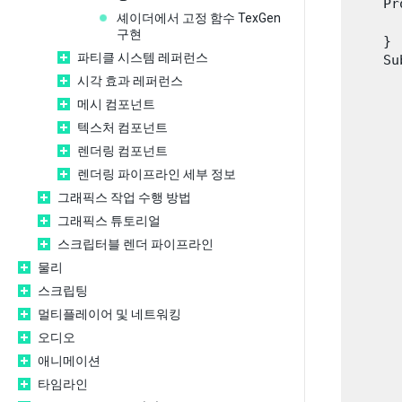
    Pr
셰이더에서 고정 함수 TexGen
      
구현
    }

파티클 시스템 레퍼런스
    Su
      
시각 효과 레퍼런스
      
메시 컴포넌트
텍스처 컴포넌트
      
렌더링 컴포넌트
      
      
렌더링 파이프라인 세부 정보
그래픽스 작업 수행 방법
      
그래픽스 튜토리얼
스크립터블 렌더 파이프라인
      
      
물리
      
스크립팅
멀티플레이어 및 네트워킹
      
오디오
      
애니메이션
      
      
타임라인