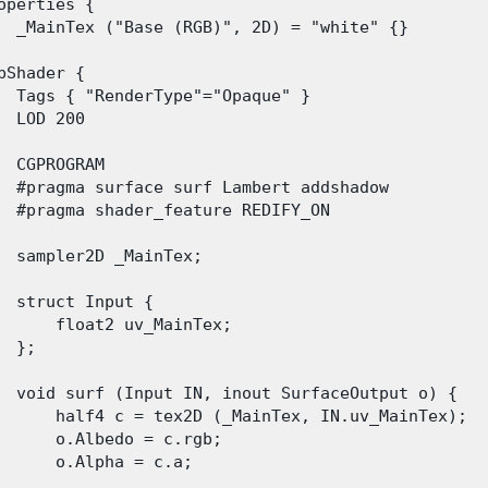
operties {

  _MainTex ("Base (RGB)", 2D) = "white" {}

bShader {

  Tags { "RenderType"="Opaque" }

  LOD 200

  CGPROGRAM

  #pragma surface surf Lambert addshadow

  #pragma shader_feature REDIFY_ON

  sampler2D _MainTex;

  struct Input {

      float2 uv_MainTex;

  };

  void surf (Input IN, inout SurfaceOutput o) {

      half4 c = tex2D (_MainTex, IN.uv_MainTex);

      o.Albedo = c.rgb;

      o.Alpha = c.a;
