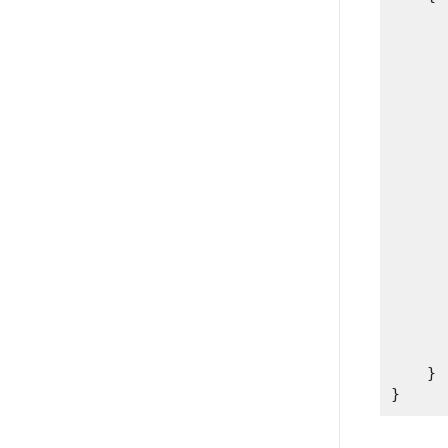
      
      
      
      
      
      
      
      
       
      
      
      
      
      
       
    }
