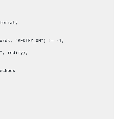
erial;

ords, "REDIFY_ON") != -1;

", redify);

ckbox
