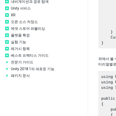
내비게이션과 경로 탐색
      
Unity 서비스
      
XR
      
       
오픈 소스 저장소
      
에셋 스토어 퍼블리싱
    } 

플랫폼 특정
    Cu
실험 기능
레거시 항목
베스트 프랙티스 가이드
위에서 볼 
전문가 가이드
티리얼별로 
Unity 2018.1의 새로운 기능
패키지 문서
using 
using 
using 
public
{

    pu
    {
