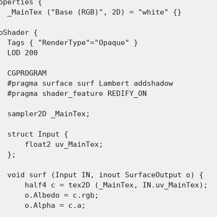
operties {

  _MainTex ("Base (RGB)", 2D) = "white" {}

bShader {

  Tags { "RenderType"="Opaque" }

  LOD 200

  CGPROGRAM

  #pragma surface surf Lambert addshadow

  #pragma shader_feature REDIFY_ON

  sampler2D _MainTex;

  struct Input {

      float2 uv_MainTex;

  };

  void surf (Input IN, inout SurfaceOutput o) {

      half4 c = tex2D (_MainTex, IN.uv_MainTex);

      o.Albedo = c.rgb;

      o.Alpha = c.a;
