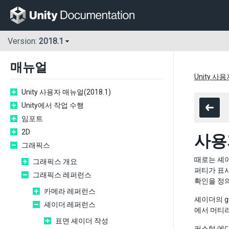
Version:
2018.1
매뉴얼
Unity 사용
Unity 사용자 매뉴얼(2018.1)
Unity에서 작업 수행
임포트
2D
사용
그래픽스
때로는 셰이
그래픽스 개요
퍼티가 표
그래픽스 레퍼런스
확인을 정의
카메라 레퍼런스
셰이더의 g
셰이더 레퍼런스
에서 머티
표면 셰이더 작성
커스텀 에디