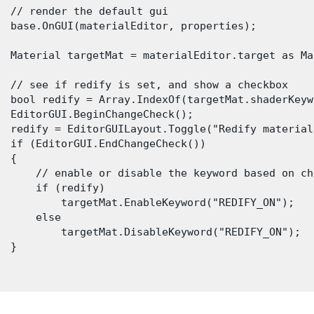
  // render the default gui

  base.OnGUI(materialEditor, properties);

  Material targetMat = materialEditor.target as Mat
  // see if redify is set, and show a checkbox

  bool redify = Array.IndexOf(targetMat.shaderKeyw
  EditorGUI.BeginChangeCheck();

  redify = EditorGUILayout.Toggle("Redify material
  if (EditorGUI.EndChangeCheck())

 {

      // enable or disable the keyword based on che
      if (redify)

          targetMat.EnableKeyword("REDIFY_ON");

      else

          targetMat.DisableKeyword("REDIFY_ON");

 }
