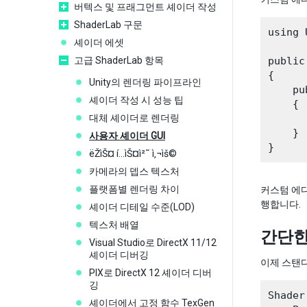
버텍스 및 프래그먼트 셰이더 작성
ShaderLab 구문
using 
셰이더 에셋
고급 ShaderLab 항목
public
{

Unity의 렌더링 파이프라인
    pu
셰이더 작성 시 성능 팁
    {

대체 셰이더로 렌더링
      
    }

사용자 셰이더 GUI
ëŽìŠ¤ í…ìŠ¤ì²˜ ì‚¬ìš©
카메라의 뎁스 텍스처
플랫폼별 렌더링 차이
커스텀 에
행합니다.
셰이더 디테일 수준(LOD)
텍스처 배열
간단한
Visual Studio로 DirectX 11/12
셰이더 디버깅
이제 스탠다
PIX로 DirectX 12 셰이더 디버
깅
Shader
셰이더에서 고정 함수 TexGen