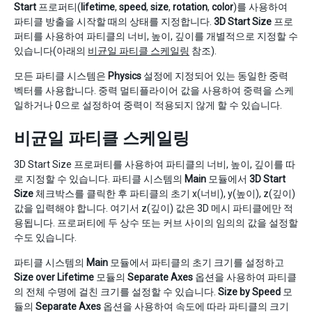
Start
프로퍼티(
lifetime
,
speed
,
size
,
rotation
,
color
)를 사용하여
파티클 방출을 시작할 때의 상태를 지정합니다.
3D Start Size
프로
퍼티를 사용하여 파티클의 너비, 높이, 깊이를 개별적으로 지정할 수
있습니다(아래의
비균일 파티클 스케일링
참조).
모든 파티클 시스템은
Physics
설정에 지정되어 있는 동일한 중력
벡터를 사용합니다. 중력 멀티플라이어 값을 사용하여 중력을 스케
일하거나 0으로 설정하여 중력이 적용되지 않게 할 수 있습니다.
비균일 파티클 스케일링
3D Start Size 프로퍼티를 사용하여 파티클의 너비, 높이, 깊이를 따
로 지정할 수 있습니다. 파티클 시스템의
Main
모듈에서
3D Start
Size
체크박스를 클릭한 후 파티클의 초기 x(너비), y(높이), z(깊이)
값을 입력해야 합니다. 여기서 z(깊이) 값은 3D 메시 파티클에만 적
용됩니다. 프로퍼티에 두 상수 또는 커브 사이의 임의의 값을 설정할
수도 있습니다.
파티클 시스템의
Main
모듈에서 파티클의 초기 크기를 설정하고
Size over Lifetime
모듈의
Separate Axes
옵션을 사용하여 파티클
의 전체 수명에 걸친 크기를 설정할 수 있습니다.
Size by Speed
모
듈의
Separate Axes
옵션을 사용하여 속도에 따라 파티클의 크기