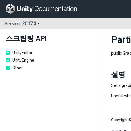
Version:
2017.3
Part
스크립팅 API
UnityEditor
public
Grad
UnityEngine
Other
설명
Set a grad
Useful wh
Copyright ©