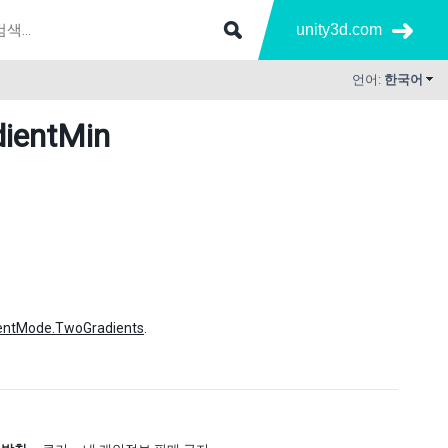
unity3d.com
언어:
한국어
dientMin
ientMode.TwoGradients
.