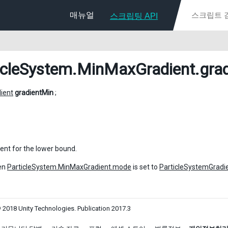
매뉴얼
스크립팅 API
icleSystem.MinMaxGradient
.gra
ient
gradientMin
;
ient for the lower bound.
en
ParticleSystem.MinMaxGradient.mode
is set to
ParticleSystemGrad
 2018 Unity Technologies. Publication 2017.3