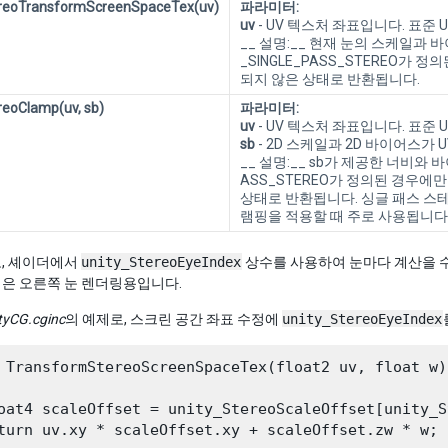
ereoTransformScreenSpaceTex(uv)
파라미터:
uv
- UV 텍스처 좌표입니다. 표준 UV는
__ 설명:__ 현재 눈의 스케일과 
_SINGLE_PASS_STEREO가
되지 않은 상태로 반환됩니다.
reoClamp(uv, sb)
파라미터:
uv
- UV 텍스처 좌표입니다. 표준 UV는
sb
- 2D 스케일과 2D 바이어스가 U
__ 설명:__ sb가 제공한 너비와 
ASS_STEREO가 정의된 경우에
상태로 반환됩니다. 싱글 패스 스
램핑을 적용할 때 주로 사용됩니다
, 셰이더에서
unity_StereoEyeIndex
상수를 사용하여 눈마다 계산을 
1은 오른쪽 눈 렌더링용입니다.
tyCG.cginc
의 예제로, 스크린 공간 좌표 수정에
unity_StereoEyeIndex
 TransformStereoScreenSpaceTex(float2 uv, float w)

oat4 scaleOffset = unity_StereoScaleOffset[unity_S
turn uv.xy * scaleOffset.xy + scaleOffset.zw * w;
