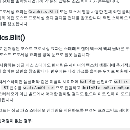
어 전체를 출력해서결과에 각 눈의 잘못된 소스 이미지가 중복됩니다.
 프로세싱 효과는
Graphics.Blit
또는 텍스처 맵을 사용한 전체 화면 폴
의 이전 포스트 프로세싱 효과 결과물 전체를 참조합니다. 팩된 스테레오 
체를 참조합니다.
cs.Blit()
로 렌더링된 포스트 프로세싱 효과는 스테레오 렌더 텍스처 팩의 올바른 
 포스트 프로세싱 효과를 양쪽 눈으로 잘못 늘립니다.
 사용하는 싱글 패스 스테레오 렌더링은 셰이더의 텍스처 샘플러에 추가적으
 올바른 절반을 참조합니다. 변수에는 타겟 좌표를 올바른 위치로 변환해 
 액세스하려면 샘플러와 같은 이름의 셰이더에
half4
를 선언하고
suffix 
면
_ST
변수를
scaleAndOffset
으로 전달하고
UnityStereoScreenSpa
스테레오가 아닌 빌드에서 어떠한 컴파일 결과도 없으며 이로 인해 이 모드
환됩니다.
 코드는 싱글 패스 스테레오 렌더링을 지원하도록 변경된 프래그먼트 셰이더
더링이 없는 경우: