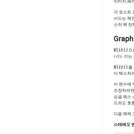
이미지 페
각 포스트
서드는 체인
스처 팩 전
Graphi
Blit()
으
니다. 이는
Blit()
을
더 텍스처의
이 변수에
조정하려
싱글 패스 
드와도 호
다음 예제
스테레오 렌