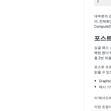
대부분의 경
어, 전체화
Compute
포스트
싱글 패스
팩된 렌더 
총 2번 적
포스트 프
읽을 수 있
Graphics
메시 기
이 메서드
이런 조정이