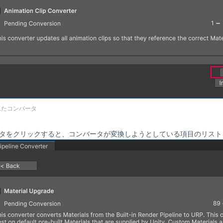
れたコンバータ
タをクリックすると、コンバータが変換しようとしている項目のリスト