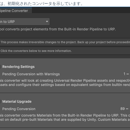
は、初期化されたコンバータを示しています。