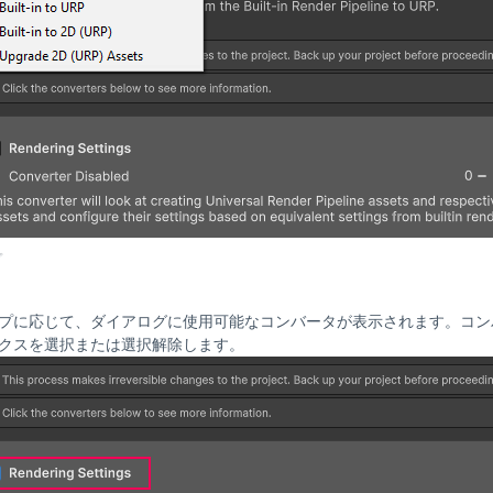
プ
プに応じて、ダイアログに使用可能なコンバータが表示されます。コン
クスを選択または選択解除します。