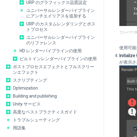
URP のグラフィックス品質設定
ユニバーサルレンダーパイプライン
にアンチエイリアスを追加する
URP のカスタムレンダリングとポス
トプロセス
コンバー
ユニバーサルレンダーパイプライン
のリファレンス
使用可能
HD レンダーパイプラインの使用
Initializ
ビルトインレンダーパイプラインの使用
が表示さ
ポストプロセスエフェクトとフルスクリー
ンエフェクト
スクリプティング
Optimization
Building and publishing
Unity サービス
高度なベストプラクティスガイド
トラブルシューティング
用語集