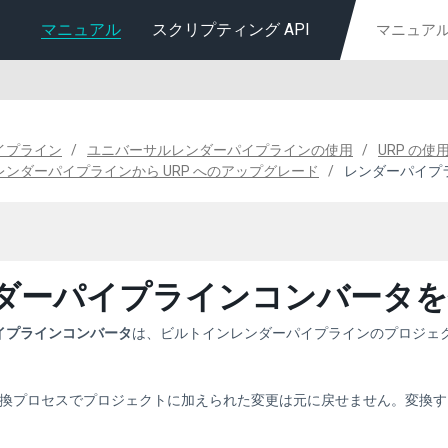
マニュアル
スクリプティング API
イプライン
ユニバーサルレンダーパイプラインの使用
URP の
ンダーパイプラインから URP へのアップグレード
レンダーパイプ
ダーパイプラインコンバータを
イプラインコンバータ
は、ビルトインレンダーパイプラインのプロジェク
 変換プロセスでプロジェクトに加えられた変更は元に戻せません。変換