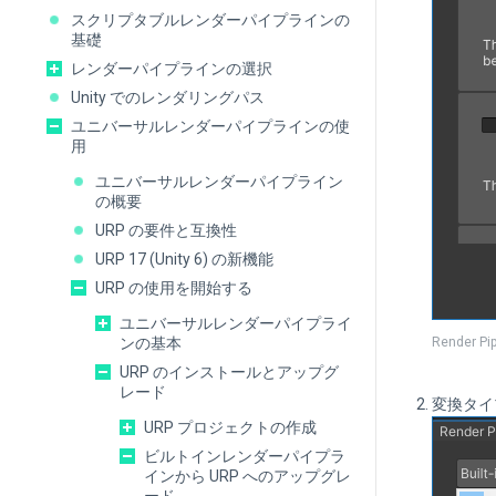
スクリプタブルレンダーパイプラインの
基礎
レンダーパイプラインの選択
Unity でのレンダリングパス
ユニバーサルレンダーパイプラインの使
用
ユニバーサルレンダーパイプライン
の概要
URP の要件と互換性
URP 17 (Unity 6) の新機能
URP の使用を開始する
ユニバーサルレンダーパイプライ
ンの基本
Render P
URP のインストールとアップグ
レード
変換タイ
URP プロジェクトの作成
ビルトインレンダーパイプラ
インから URP へのアップグレ