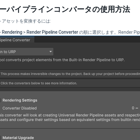
ーパイプラインコンバータの使用方法
トアセットを変換するには:
>
Rendering
>
Render Pipeline Converter
の順に選択します。Render Pipe