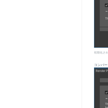
初期化さ
コンバー