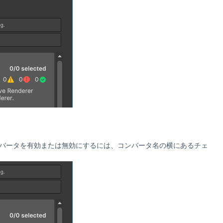
バータを有効または無効にするには、コンバータ名の横にあるチェ