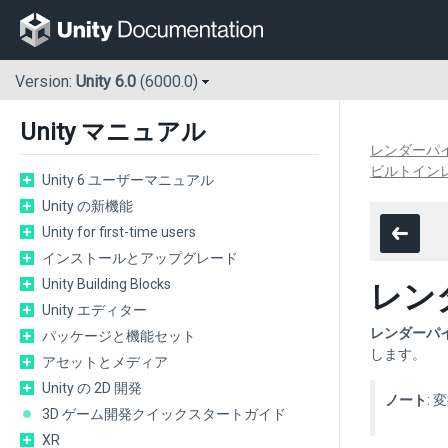
Version:
Unity 6.0
(6000.0)
Unity マニュアル
レンダーパ
ビルトインレ
Unity 6 ユーザーマニュアル
Unity の新機能
Unity for first-time users
インストールとアップグレード
Unity Building Blocks
レン
Unity エディター
レンダーパ
パッケージと機能セット
します。
アセットとメディア
Unity の 2D 開発
ノート
:
3D ゲーム開発クイックスタートガイド
XR