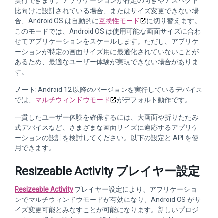
実行できます。アプリケーションが特定の向きやアスペクト
比向けに設計されている場合、またはサイズ変更できない場
合、Android OS は自動的に
互換性モード
に切り替えます。
このモードでは、Android OS は使用可能な画面サイズに合わ
せてアプリケーションをスケールします。ただし、アプリケ
ーションが特定の画面サイズ用に最適化されていないことが
あるため、最適なユーザー体験が実現できない場合がありま
す。
ノート
: Android 12 以降のバージョンを実行しているデバイス
では、
マルチウィンドウモード
がデフォルト動作です。
一貫したユーザー体験を確保するには、大画面や折りたたみ
式デバイスなど、さまざまな画面サイズに適応するアプリケ
ーションの設計を検討してください。以下の設定と API を使
用できます。
Resizeable Activity プレイヤー設定
Resizeable Activity
プレイヤー設定により、アプリケーショ
ンでマルチウィンドウモードが有効になり、Android OS がサ
イズ変更可能とみなすことが可能になります。新しいプロジ