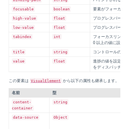
要素がフォーカス可能
focusable
boolean
プログレスバーの
high-value
float
プログレスバーの
low-value
float
フォーカスリング
tabindex
int
0 以上の値に設定
コントロールの中
title
string
進捗の値を設定します
value
float
をディスパッチし
この要素は
から以下の属性も継承します。
VisualElement
名前
型
content-
string
container
こ
data-source
Object