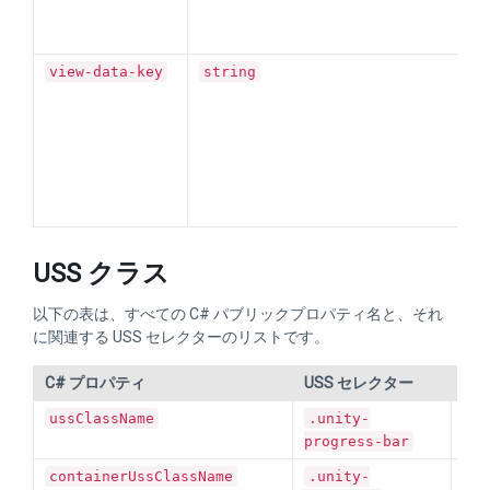
U
view-data-key
string
USS クラス
以下の表は、すべての C# パブリックプロパティ名と、それ
に関連する USS セレクターのリストです。
C# プロパティ
USS セレクター
説
ussClassName
.unity-
Pr
ク
progress-bar
containerUssClassName
.unity-
Pr