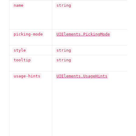
こ
name
string
m
picking-mode
UIElements.PickingMode
style
string
V
tooltip
string
usage-hints
UIElements.UsageHints
V