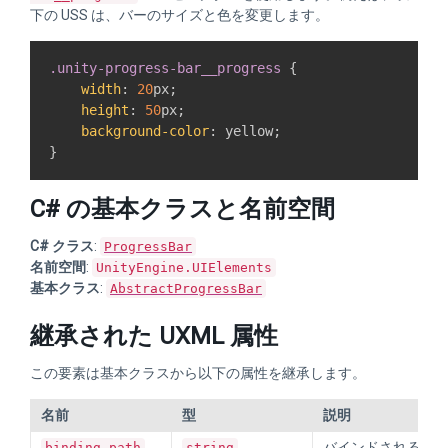
下の USS は、バーのサイズと色を変更します。
.unity-progress-bar__progress
{
width
:
20
px
;
height
:
50
px
;
background-color
:
yellow
;
}
C# の基本クラスと名前空間
C# クラス
:
ProgressBar
名前空間
:
UnityEngine.UIElements
基本クラス
:
AbstractProgressBar
継承された UXML 属性
この要素は基本クラスから以下の属性を継承します。
名前
型
説明
バインドされるべ
binding-path
string