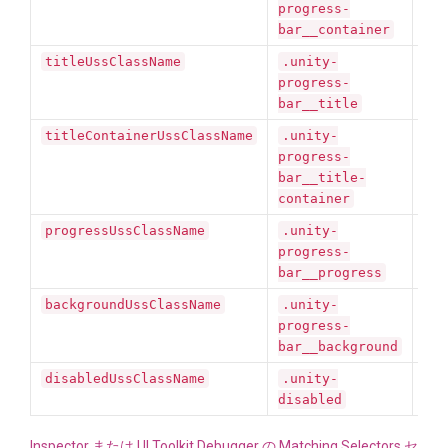
の
progress-
ク
bar__container
titleUssClassName
.unity-
Pr
の
progress-
ク
bar__title
titleContainerUssClassName
.unity-
Pr
の
progress-
US
bar__title-
container
progressUssClassName
.unity-
Pr
の
progress-
US
bar__progress
backgroundUssClassName
.unity-
Pr
の
progress-
ク
bar__background
ロー
disabledUssClassName
.unity-
disabled
Inspector または UI Toolkit Debugger の Matching Selectors セ