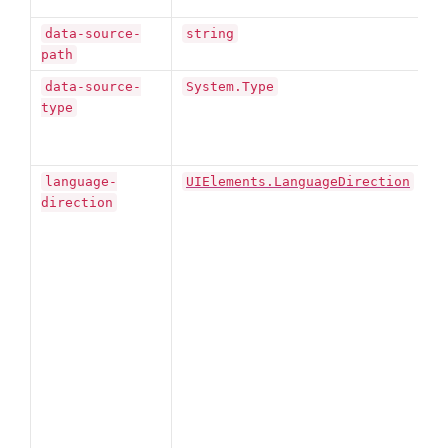
data-source-
string
path
こ
data-source-
System.Type
type
デ
language-
UIElements.LanguageDirection
direction
l
折
包
文
ス
こ
I