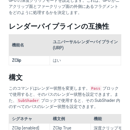
GPU の深度クリップモードを設定します。これは、GPU がニ
アクリップ面とファークリップ面の外側にあるフラグメント
をどのように処理するかを決定します。
レンダーパイプラインの互換性
HD
ユニバーサルレンダーパイプライン
機能名
レ
(URP)
(H
ZClip
はい
は
構文
このコマンドはレンダー状態を変更します。
ブロック
Pass
で使用すると、そのパスのレンダー状態を設定できます。ま
た、
ブロックで使用すると、その SubShader 内
SubShader
のすべてのパスのレンダー状態を設定できます。
シグネチャ
構文例
機能
ZClip [enabled]
ZClip True
深度クリップモー